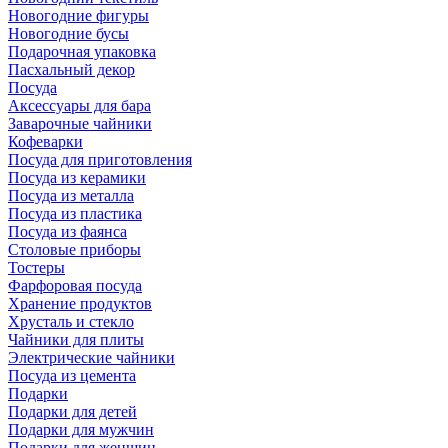
Новогодние фигуры
Новогодние бусы
Подарочная упаковка
Пасхальный декор
Посуда
Аксессуары для бара
Заварочные чайники
Кофеварки
Посуда для приготовления
Посуда из керамики
Посуда из металла
Посуда из пластика
Посуда из фаянса
Столовые приборы
Тостеры
Фарфоровая посуда
Хранение продуктов
Хрусталь и стекло
Чайники для плиты
Электрические чайники
Посуда из цемента
Подарки
Подарки для детей
Подарки для мужчин
Подарки для женщин