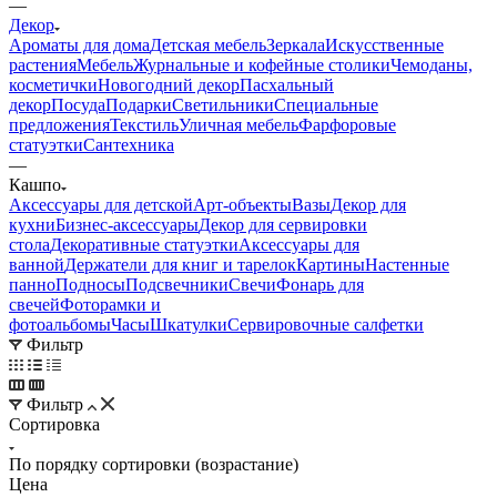
—
Декор
Ароматы для дома
Детская мебель
Зеркала
Искусственные
растения
Мебель
Журнальные и кофейные столики
Чемоданы,
косметички
Новогодний декор
Пасхальный
декор
Посуда
Подарки
Светильники
Специальные
предложения
Текстиль
Уличная мебель
Фарфоровые
статуэтки
Сантехника
—
Кашпо
Аксессуары для детской
Арт-объекты
Вазы
Декор для
кухни
Бизнес-аксессуары
Декор для сервировки
стола
Декоративные статуэтки
Аксессуары для
ванной
Держатели для книг и тарелок
Картины
Настенные
панно
Подносы
Подсвечники
Свечи
Фонарь для
свечей
Фоторамки и
фотоальбомы
Часы
Шкатулки
Сервировочные салфетки
Фильтр
Фильтр
Сортировка
По порядку сортировки (возрастание)
Цена