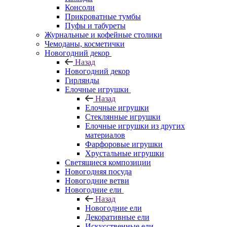
Консоли
Прикроватные тумбы
Пуфы и табуреты
Журнальные и кофейные столики
Чемоданы, косметички
Новогодний декор
Назад
Новогодний декор
Гирлянды
Елочные игрушки
Назад
Елочные игрушки
Стеклянные игрушки
Елочные игрушки из других
материалов
Фарфоровые игрушки
Хрустальные игрушки
Светящиеся композиции
Новогодняя посуда
Новогодние ветви
Новогодние ели
Назад
Новогодние ели
Декоративные ели
Искусственные ели