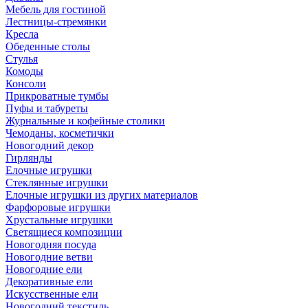
Мебель для гостиной
Лестницы-стремянки
Кресла
Обеденные столы
Стулья
Комоды
Консоли
Прикроватные тумбы
Пуфы и табуреты
Журнальные и кофейные столики
Чемоданы, косметички
Новогодний декор
Гирлянды
Елочные игрушки
Стеклянные игрушки
Елочные игрушки из других материалов
Фарфоровые игрушки
Хрустальные игрушки
Светящиеся композиции
Новогодняя посуда
Новогодние ветви
Новогодние ели
Декоративные ели
Искусственные ели
Новогодний текстиль