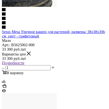
Serax Mesa Уличное кашпо для растений, размеры: 38х38х30h
см, цвет - графитовый
Мало
Арт.: B5625002-900
33 300
руб.
/шт
Варианты цен
33 300
руб.
/шт
Подробности
В корзину