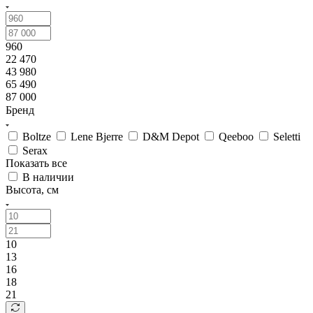
960
22 470
43 980
65 490
87 000
Бренд
Boltze
Lene Bjerre
D&M Depot
Qeeboo
Seletti
Serax
Показать все
В наличии
Высота, см
10
13
16
18
21