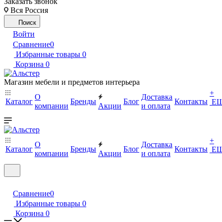
Заказать звонок
Вся Россия
Поиск
Войти
Сравнение
0
Избранные товары
0
Корзина
0
Магазин мебели и предметов интерьера
+
О
Доставка
Каталог
Бренды
Блог
Контакты
Е
компании
Акции
и оплата
+
О
Доставка
Каталог
Бренды
Блог
Контакты
Е
компании
Акции
и оплата
Сравнение
0
Избранные товары
0
Корзина
0