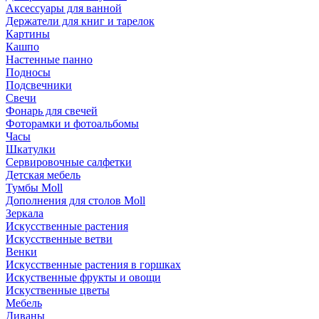
Аксессуары для ванной
Держатели для книг и тарелок
Картины
Кашпо
Настенные панно
Подносы
Подсвечники
Свечи
Фонарь для свечей
Фоторамки и фотоальбомы
Часы
Шкатулки
Сервировочные салфетки
Детская мебель
Тумбы Moll
Дополнения для столов Moll
Зеркала
Искусственные растения
Искусственные ветви
Венки
Искусственные растения в горшках
Искуственные фрукты и овощи
Искуственные цветы
Мебель
Диваны