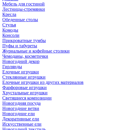
Мебель для гостиной
Лестницы-стремянки
Кресла
Обеденные столы
Стулья
Комоды
Консоли
Прикроватные тумбы
Пуфы и табуреты
Журнальные и кофейные столики
Чемоданы, косметички
Новогодний декор
Гирлянды
Елочные игрушки
Стеклянные игрушки
Елочные игрушки из других материалов
Фарфоровые игрушки
Хрустальные игрушки
Светящиеся композиции
Новогодняя посуда
Новогодние ветви
Новогодние ели
Декоративные ели
Искусственные ели
Новогодний текстиль