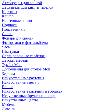
Аксессуары для ванной
Держатели для книг и тарелок
Картины
Кашпо
Настенные панно
Подносы
Подсвечники
Свечи
Фонарь для свечей
Фоторамки и фотоальбомы
Часы
Шкатулки
Сервировочные салфетки
Детская мебель
Тумбы Moll
Дополнения для столов Moll
Зеркала
Искусственные растения
Искусственные ветви
Венки
Искусственные растения в горшках
Искуственные фрукты и овощи
Искуственные цветы
Мебель
Диваны