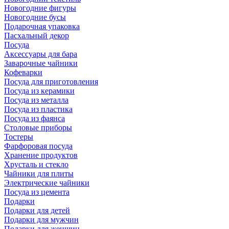
Новогодние фигуры
Новогодние бусы
Подарочная упаковка
Пасхальный декор
Посуда
Аксессуары для бара
Заварочные чайники
Кофеварки
Посуда для приготовления
Посуда из керамики
Посуда из металла
Посуда из пластика
Посуда из фаянса
Столовые приборы
Тостеры
Фарфоровая посуда
Хранение продуктов
Хрусталь и стекло
Чайники для плиты
Электрические чайники
Посуда из цемента
Подарки
Подарки для детей
Подарки для мужчин
Подарки для женщин