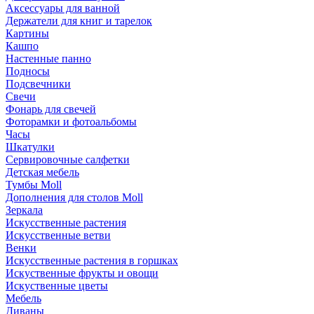
Аксессуары для ванной
Держатели для книг и тарелок
Картины
Кашпо
Настенные панно
Подносы
Подсвечники
Свечи
Фонарь для свечей
Фоторамки и фотоальбомы
Часы
Шкатулки
Сервировочные салфетки
Детская мебель
Тумбы Moll
Дополнения для столов Moll
Зеркала
Искусственные растения
Искусственные ветви
Венки
Искусственные растения в горшках
Искуственные фрукты и овощи
Искуственные цветы
Мебель
Диваны