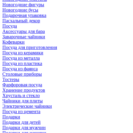
Новогодние фигуры
Новогодние бусы
Подарочная упаковка
Пасхальный декор
Посуда
Аксессуары для бара
Заварочные чайники
Кофеварки
Посуда для приготовления
Посуда из керамики
Посуда из металла
Посуда из пластика
Посуда из фаянса
Столовые приборы
Тостеры
Фарфоровая посуда
Хранение продуктов
Хрусталь и стекло
Чайники для плиты
Электрические чайники
Посуда из цемента
Подарки
Подарки для детей
Подарки для мужчин
Подарки для женщин