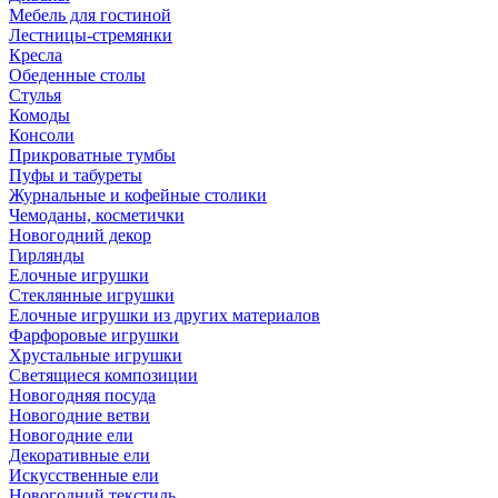
Мебель для гостиной
Лестницы-стремянки
Кресла
Обеденные столы
Стулья
Комоды
Консоли
Прикроватные тумбы
Пуфы и табуреты
Журнальные и кофейные столики
Чемоданы, косметички
Новогодний декор
Гирлянды
Елочные игрушки
Стеклянные игрушки
Елочные игрушки из других материалов
Фарфоровые игрушки
Хрустальные игрушки
Светящиеся композиции
Новогодняя посуда
Новогодние ветви
Новогодние ели
Декоративные ели
Искусственные ели
Новогодний текстиль