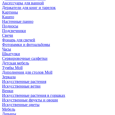
Аксессуары для ванной
Держатели для книг и тарелок
Картины
Кашпо
Настенные панно
Подносы
Подсвечники
Свечи
Фонарь для свечей
Фоторамки и фотоальбомы
Часы
Шкатулки
Сервировочные салфетки
Детская мебель
Тумбы Moll
Дополнения для столов Moll
Зеркала
Искусственные растения
Искусственные ветви
Венки
Искусственные растения в горшках
Искуственные фрукты и овощи
Искуственные цветы
Мебель
Диваны