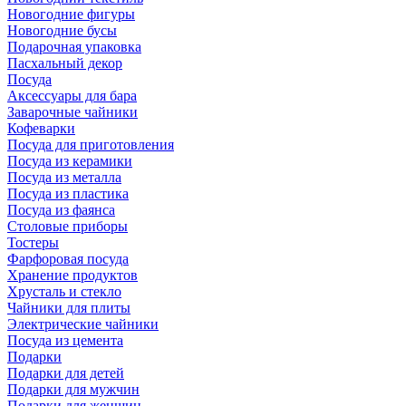
Новогодние фигуры
Новогодние бусы
Подарочная упаковка
Пасхальный декор
Посуда
Аксессуары для бара
Заварочные чайники
Кофеварки
Посуда для приготовления
Посуда из керамики
Посуда из металла
Посуда из пластика
Посуда из фаянса
Столовые приборы
Тостеры
Фарфоровая посуда
Хранение продуктов
Хрусталь и стекло
Чайники для плиты
Электрические чайники
Посуда из цемента
Подарки
Подарки для детей
Подарки для мужчин
Подарки для женщин