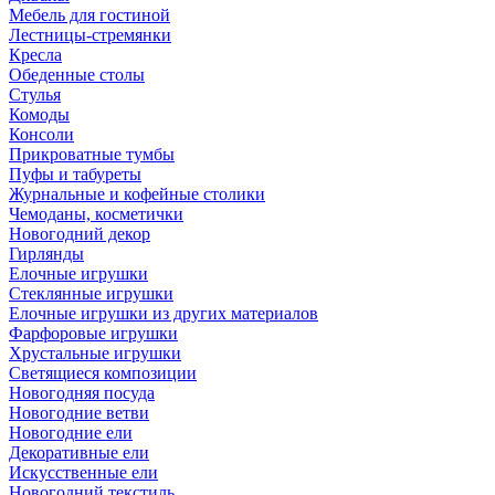
Мебель для гостиной
Лестницы-стремянки
Кресла
Обеденные столы
Стулья
Комоды
Консоли
Прикроватные тумбы
Пуфы и табуреты
Журнальные и кофейные столики
Чемоданы, косметички
Новогодний декор
Гирлянды
Елочные игрушки
Стеклянные игрушки
Елочные игрушки из других материалов
Фарфоровые игрушки
Хрустальные игрушки
Светящиеся композиции
Новогодняя посуда
Новогодние ветви
Новогодние ели
Декоративные ели
Искусственные ели
Новогодний текстиль