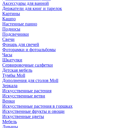
Аксессуары для ванной
Держатели для книг и тарелок
Картины
Кашпо
Настенные панно
Подносы
Подсвечники
Свечи
Фонарь для свечей
Фоторамки и фотоальбомы
Часы
Шкатулки
Сервировочные салфетки
Детская мебель
Тумбы Moll
Дополнения для столов Moll
Зеркала
Искусственные растения
Искусственные ветви
Венки
Искусственные растения в горшках
Искуственные фрукты и овощи
Искуственные цветы
Мебель
Диваны