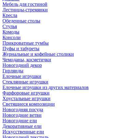
Мебель для гостиной
Лестницы-стремянки
Кресла
Обеденные столы
Стулья
Комоды
Консоли
Прикроватные тумбы
Пуфы и табуреты
Журнальные и кофейные столики
Чемоданы, косметички
Новогодний декор
Гирлянды
Елочные игрушки
Стеклянные игрушки
Елочные игрушки из других материалов
Фарфоровые игрушки
Хрустальные игрушки
Светящиеся композиции
Новогодняя посуда
Новогодние ветви
Новогодние ели
Декоративные ели
Искусственные ели
Новогодний текстиль