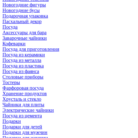
Новогодние фигуры
Новогодние бусы
Подарочная упаковка
Пасхальный декор
Посуда
Аксессуары для бара
Заварочные чайники
Кофеварки
Посуда для приготовления
Посуда из керамики
Посуда из металла
Посуда из пластика
Посуда из фаянса
Столовые приборы
Тостеры
Фарфоровая посуда
Хранение продуктов
Хрусталь и стекло
Чайники для плиты
Электрические чайники
Посуда из цемента
Подарки
Подарки для детей
Подарки для мужчин
Подарки для женщин