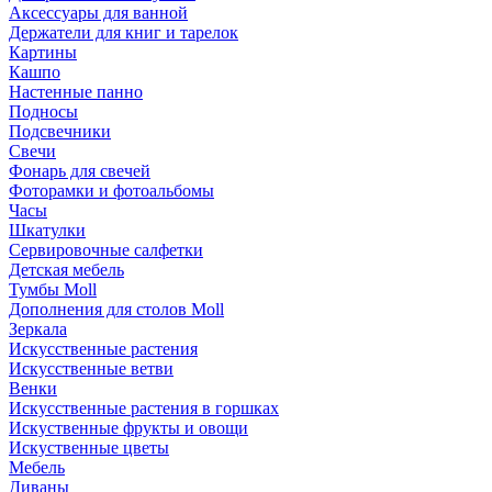
Аксессуары для ванной
Держатели для книг и тарелок
Картины
Кашпо
Настенные панно
Подносы
Подсвечники
Свечи
Фонарь для свечей
Фоторамки и фотоальбомы
Часы
Шкатулки
Сервировочные салфетки
Детская мебель
Тумбы Moll
Дополнения для столов Moll
Зеркала
Искусственные растения
Искусственные ветви
Венки
Искусственные растения в горшках
Искуственные фрукты и овощи
Искуственные цветы
Мебель
Диваны