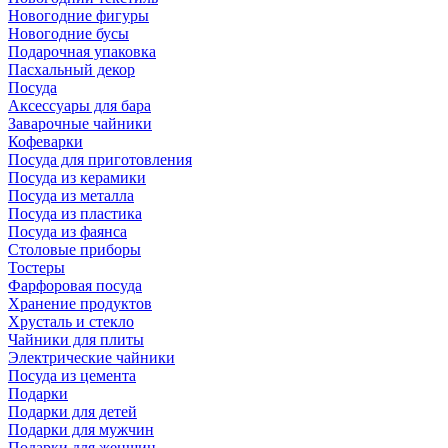
Новогодние фигуры
Новогодние бусы
Подарочная упаковка
Пасхальный декор
Посуда
Аксессуары для бара
Заварочные чайники
Кофеварки
Посуда для приготовления
Посуда из керамики
Посуда из металла
Посуда из пластика
Посуда из фаянса
Столовые приборы
Тостеры
Фарфоровая посуда
Хранение продуктов
Хрусталь и стекло
Чайники для плиты
Электрические чайники
Посуда из цемента
Подарки
Подарки для детей
Подарки для мужчин
Подарки для женщин