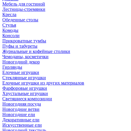
Мебель для гостиной
Лестницы-стремянки
Кресла
Обеденные столы
Стулья
Комоды
Консоли
Прикроватные тумбы
Пуфы и табуреты
Журнальные и кофейные столики
Чемоданы, косметички
Новогодний декор
Гирлянды
Елочные игрушки
Стеклянные игрушки
Елочные игрушки из других материалов
Фарфоровые игрушки
Хрустальные игрушки
Светящиеся композиции
Новогодняя посуда
Новогодние ветви
Новогодние ели
Декоративные ели
Искусственные ели
Новогодний текстиль