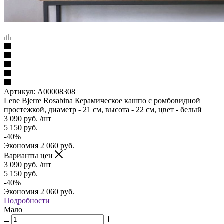
Артикул:
A00008308
Lene Bjerre Rosabina Керамическое кашпо с ромбовидной
простежкой, диаметр - 21 см, высота - 22 см, цвет - белый
3 090
руб.
/шт
5 150
руб.
-
40
%
Экономия
2 060
руб.
Варианты цен
3 090
руб.
/шт
5 150
руб.
-
40
%
Экономия
2 060
руб.
Подробности
Мало