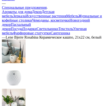
—
Специальные предложения
Ароматы для дома
Декор
Детская
мебель
Зеркала
Искусственные растения
Мебель
Журнальные и
кофейные столики
Чемоданы, косметички
Новогодний
декор
Пасхальный
декор
Посуда
Подарки
Светильники
Текстиль
Уличная
мебель
Фарфоровые статуэтки
Сантехника
—
Lene Bjerre Rosabina Керамическое кашпо, 21х22 см, белый