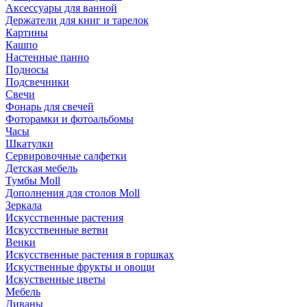
Аксессуары для ванной
Держатели для книг и тарелок
Картины
Кашпо
Настенные панно
Подносы
Подсвечники
Свечи
Фонарь для свечей
Фоторамки и фотоальбомы
Часы
Шкатулки
Сервировочные салфетки
Детская мебель
Тумбы Moll
Дополнения для столов Moll
Зеркала
Искусственные растения
Искусственные ветви
Венки
Искусственные растения в горшках
Искуственные фрукты и овощи
Искуственные цветы
Мебель
Диваны