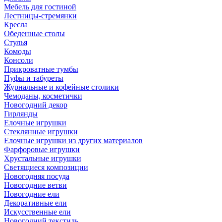
Мебель для гостиной
Лестницы-стремянки
Кресла
Обеденные столы
Стулья
Комоды
Консоли
Прикроватные тумбы
Пуфы и табуреты
Журнальные и кофейные столики
Чемоданы, косметички
Новогодний декор
Гирлянды
Елочные игрушки
Стеклянные игрушки
Елочные игрушки из других материалов
Фарфоровые игрушки
Хрустальные игрушки
Светящиеся композиции
Новогодняя посуда
Новогодние ветви
Новогодние ели
Декоративные ели
Искусственные ели
Новогодний текстиль