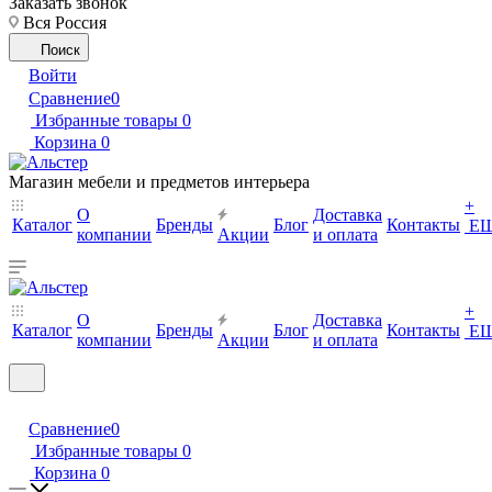
Заказать звонок
Вся Россия
Поиск
Войти
Сравнение
0
Избранные товары
0
Корзина
0
Магазин мебели и предметов интерьера
+
О
Доставка
Каталог
Бренды
Блог
Контакты
Е
компании
Акции
и оплата
+
О
Доставка
Каталог
Бренды
Блог
Контакты
Е
компании
Акции
и оплата
Сравнение
0
Избранные товары
0
Корзина
0