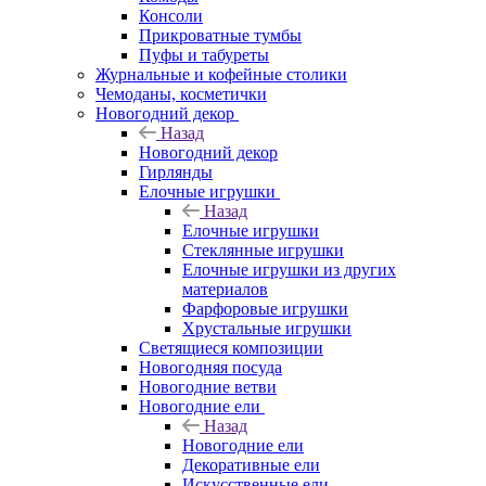
Консоли
Прикроватные тумбы
Пуфы и табуреты
Журнальные и кофейные столики
Чемоданы, косметички
Новогодний декор
Назад
Новогодний декор
Гирлянды
Елочные игрушки
Назад
Елочные игрушки
Стеклянные игрушки
Елочные игрушки из других
материалов
Фарфоровые игрушки
Хрустальные игрушки
Светящиеся композиции
Новогодняя посуда
Новогодние ветви
Новогодние ели
Назад
Новогодние ели
Декоративные ели
Искусственные ели