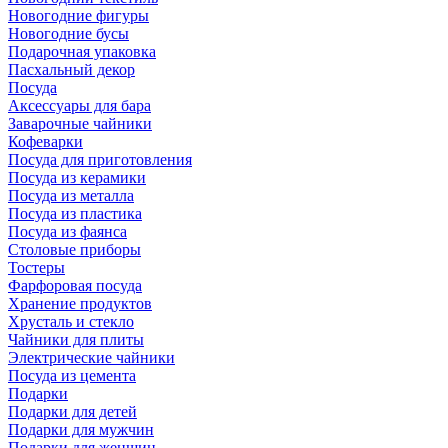
Новогодние фигуры
Новогодние бусы
Подарочная упаковка
Пасхальный декор
Посуда
Аксессуары для бара
Заварочные чайники
Кофеварки
Посуда для приготовления
Посуда из керамики
Посуда из металла
Посуда из пластика
Посуда из фаянса
Столовые приборы
Тостеры
Фарфоровая посуда
Хранение продуктов
Хрусталь и стекло
Чайники для плиты
Электрические чайники
Посуда из цемента
Подарки
Подарки для детей
Подарки для мужчин
Подарки для женщин