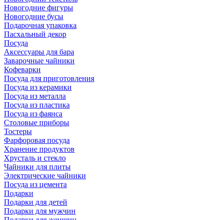
Новогодние фигуры
Новогодние бусы
Подарочная упаковка
Пасхальный декор
Посуда
Аксессуары для бара
Заварочные чайники
Кофеварки
Посуда для приготовления
Посуда из керамики
Посуда из металла
Посуда из пластика
Посуда из фаянса
Столовые приборы
Тостеры
Фарфоровая посуда
Хранение продуктов
Хрусталь и стекло
Чайники для плиты
Электрические чайники
Посуда из цемента
Подарки
Подарки для детей
Подарки для мужчин
Подарки для женщин