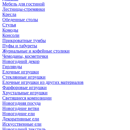
Мебель для гостиной
Лестницы-стремянки
Кресла
Обеденные столы
Стулья
Комоды
Консоли
Прикроватные тумбы
Пуфы и табуреты
Журнальные и кофейные столики
Чемоданы, косметички
Новогодний декор
Гирлянды
Елочные игрушки
Стеклянные игрушки
Елочные игрушки из других материалов
Фарфоровые игрушки
Хрустальные игрушки
Светящиеся композиции
Новогодняя посуда
Новогодние ветви
Новогодние ели
Декоративные ели
Искусственные ели
Новогодний текстиль