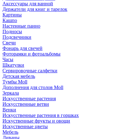
Аксессуары для ванной
Держатели для книг и тарелок
Картины
Кашпо
Настенные панно
Подносы
Подсвечники
Свечи
Фонарь для свечей
Фоторамки и фотоальбомы
Часы
Шкатулки
Сервировочные салфетки
Детская мебель
Тумбы Moll
Дополнения для столов Moll
Зеркала
Искусственные растения
Искусственные ветви
Венки
Искусственные растения в горшках
Искуственные фрукты и овощи
Искуственные цветы
Мебель
Диваны