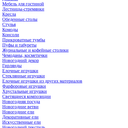
Мебель для гостиной
Лестницы-стремянки
Кресла
Обеденные столы
Стулья
Комоды
Консоли
Прикроватные тумбы
Пуфы и табуреты
Журнальные и кофейные столики
Чемоданы, косметички
Новогодний декор
Гирлянды
Елочные игрушки
Стеклянные игрушки
Елочные игрушки из других материалов
Фарфоровые игрушки
Хрустальные игрушки
Светящиеся композиции
Новогодняя посуда
Новогодние ветви
Новогодние ели
Декоративные ели
Искусственные ели
Новогодний текстиль