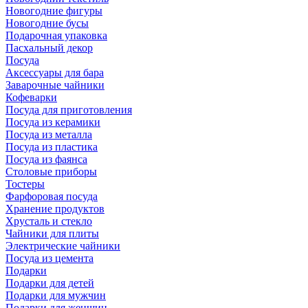
Новогодние фигуры
Новогодние бусы
Подарочная упаковка
Пасхальный декор
Посуда
Аксессуары для бара
Заварочные чайники
Кофеварки
Посуда для приготовления
Посуда из керамики
Посуда из металла
Посуда из пластика
Посуда из фаянса
Столовые приборы
Тостеры
Фарфоровая посуда
Хранение продуктов
Хрусталь и стекло
Чайники для плиты
Электрические чайники
Посуда из цемента
Подарки
Подарки для детей
Подарки для мужчин
Подарки для женщин