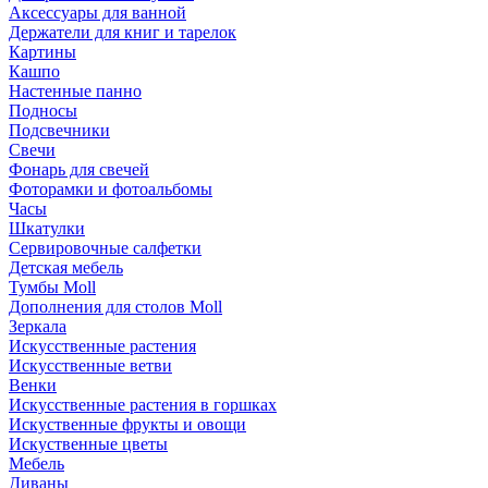
Аксессуары для ванной
Держатели для книг и тарелок
Картины
Кашпо
Настенные панно
Подносы
Подсвечники
Свечи
Фонарь для свечей
Фоторамки и фотоальбомы
Часы
Шкатулки
Сервировочные салфетки
Детская мебель
Тумбы Moll
Дополнения для столов Moll
Зеркала
Искусственные растения
Искусственные ветви
Венки
Искусственные растения в горшках
Искуственные фрукты и овощи
Искуственные цветы
Мебель
Диваны