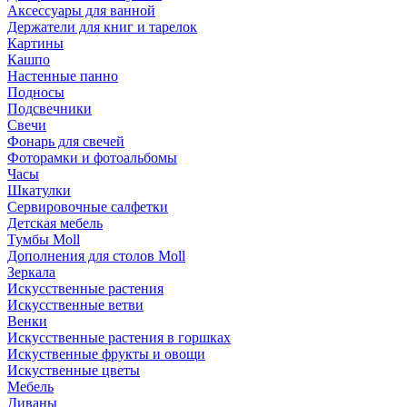
Аксессуары для ванной
Держатели для книг и тарелок
Картины
Кашпо
Настенные панно
Подносы
Подсвечники
Свечи
Фонарь для свечей
Фоторамки и фотоальбомы
Часы
Шкатулки
Сервировочные салфетки
Детская мебель
Тумбы Moll
Дополнения для столов Moll
Зеркала
Искусственные растения
Искусственные ветви
Венки
Искусственные растения в горшках
Искуственные фрукты и овощи
Искуственные цветы
Мебель
Диваны