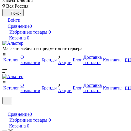
Заказать звонок
Вся Россия
Поиск
Войти
Сравнение
0
Избранные товары
0
Корзина
0
Магазин мебели и предметов интерьера
+
О
Доставка
Каталог
Бренды
Блог
Контакты
Е
компании
Акции
и оплата
+
О
Доставка
Каталог
Бренды
Блог
Контакты
Е
компании
Акции
и оплата
Сравнение
0
Избранные товары
0
Корзина
0