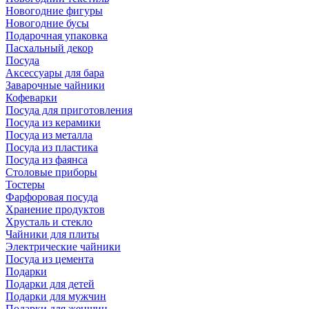
Новогодние фигуры
Новогодние бусы
Подарочная упаковка
Пасхальный декор
Посуда
Аксессуары для бара
Заварочные чайники
Кофеварки
Посуда для приготовления
Посуда из керамики
Посуда из металла
Посуда из пластика
Посуда из фаянса
Столовые приборы
Тостеры
Фарфоровая посуда
Хранение продуктов
Хрусталь и стекло
Чайники для плиты
Электрические чайники
Посуда из цемента
Подарки
Подарки для детей
Подарки для мужчин
Подарки для женщин