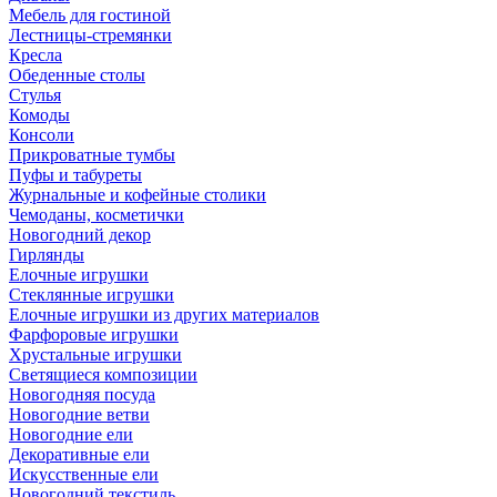
Мебель для гостиной
Лестницы-стремянки
Кресла
Обеденные столы
Стулья
Комоды
Консоли
Прикроватные тумбы
Пуфы и табуреты
Журнальные и кофейные столики
Чемоданы, косметички
Новогодний декор
Гирлянды
Елочные игрушки
Стеклянные игрушки
Елочные игрушки из других материалов
Фарфоровые игрушки
Хрустальные игрушки
Светящиеся композиции
Новогодняя посуда
Новогодние ветви
Новогодние ели
Декоративные ели
Искусственные ели
Новогодний текстиль