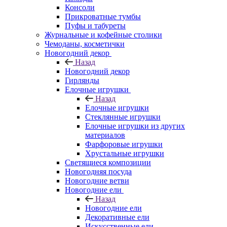
Консоли
Прикроватные тумбы
Пуфы и табуреты
Журнальные и кофейные столики
Чемоданы, косметички
Новогодний декор
Назад
Новогодний декор
Гирлянды
Елочные игрушки
Назад
Елочные игрушки
Стеклянные игрушки
Елочные игрушки из других
материалов
Фарфоровые игрушки
Хрустальные игрушки
Светящиеся композиции
Новогодняя посуда
Новогодние ветви
Новогодние ели
Назад
Новогодние ели
Декоративные ели
Искусственные ели