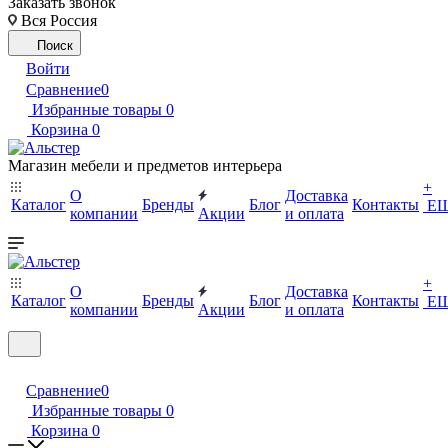
Заказать звонок
Вся Россия
Поиск
Войти
Сравнение
0
Избранные товары
0
Корзина
0
Магазин мебели и предметов интерьера
+
О
Доставка
Каталог
Бренды
Блог
Контакты
Е
компании
Акции
и оплата
+
О
Доставка
Каталог
Бренды
Блог
Контакты
Е
компании
Акции
и оплата
Сравнение
0
Избранные товары
0
Корзина
0