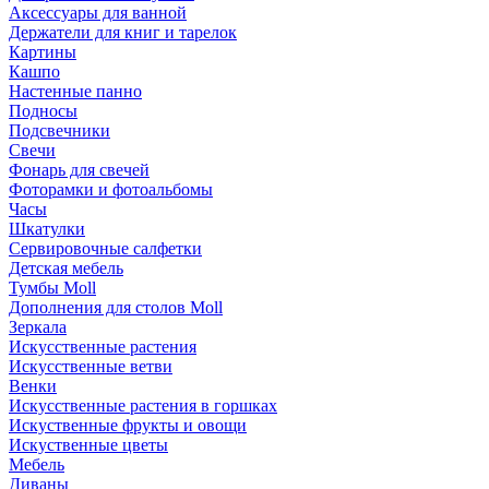
Аксессуары для ванной
Держатели для книг и тарелок
Картины
Кашпо
Настенные панно
Подносы
Подсвечники
Свечи
Фонарь для свечей
Фоторамки и фотоальбомы
Часы
Шкатулки
Сервировочные салфетки
Детская мебель
Тумбы Moll
Дополнения для столов Moll
Зеркала
Искусственные растения
Искусственные ветви
Венки
Искусственные растения в горшках
Искуственные фрукты и овощи
Искуственные цветы
Мебель
Диваны