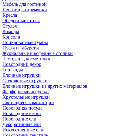
Мебель для гостиной
Лестницы-стремянки
Кресла
Обеденные столы
Стулья
Комоды
Консоли
Прикроватные тумбы
Пуфы и табуреты
Журнальные и кофейные столики
Чемоданы, косметички
Новогодний декор
Гирлянды
Елочные игрушки
Стеклянные игрушки
Елочные игрушки из других материалов
Фарфоровые игрушки
Хрустальные игрушки
Светящиеся композиции
Новогодняя посуда
Новогодние ветви
Новогодние ели
Декоративные ели
Искусственные ели
Новогодний текстиль