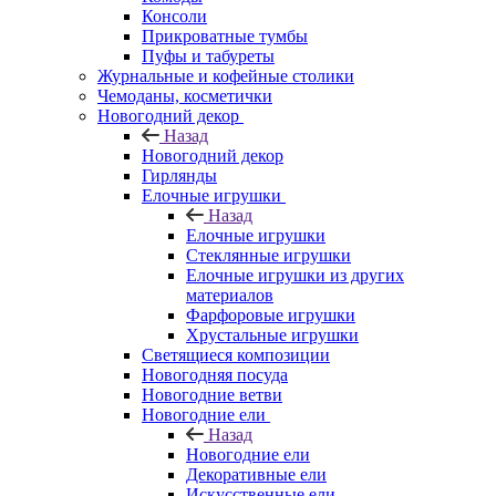
Консоли
Прикроватные тумбы
Пуфы и табуреты
Журнальные и кофейные столики
Чемоданы, косметички
Новогодний декор
Назад
Новогодний декор
Гирлянды
Елочные игрушки
Назад
Елочные игрушки
Стеклянные игрушки
Елочные игрушки из других
материалов
Фарфоровые игрушки
Хрустальные игрушки
Светящиеся композиции
Новогодняя посуда
Новогодние ветви
Новогодние ели
Назад
Новогодние ели
Декоративные ели
Искусственные ели