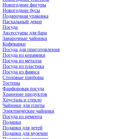
Новогодние фигуры
Новогодние бусы
Подарочная упаковка
Пасхальный декор
Посуда
Аксессуары для бара
Заварочные чайники
Кофеварки
Посуда для приготовления
Посуда из керамики
Посуда из металла
Посуда из пластика
Посуда из фаянса
Столовые приборы
Тостеры
Фарфоровая посуда
Хранение продуктов
Хрусталь и стекло
Чайники для плиты
Электрические чайники
Посуда из цемента
Подарки
Подарки для детей
Подарки для мужчин
Подарки для женщин