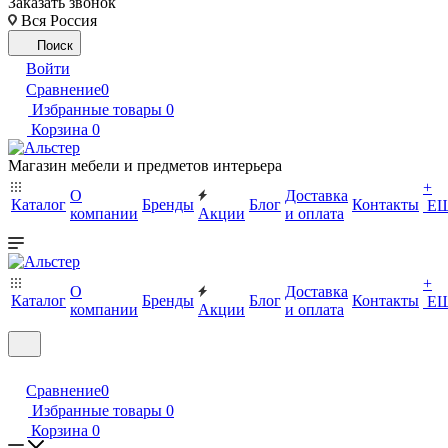
Заказать звонок
Вся Россия
Поиск
Войти
Сравнение
0
Избранные товары
0
Корзина
0
Магазин мебели и предметов интерьера
+
О
Доставка
Каталог
Бренды
Блог
Контакты
Е
компании
Акции
и оплата
+
О
Доставка
Каталог
Бренды
Блог
Контакты
Е
компании
Акции
и оплата
Сравнение
0
Избранные товары
0
Корзина
0