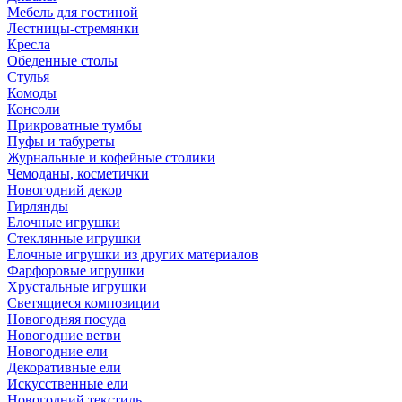
Мебель для гостиной
Лестницы-стремянки
Кресла
Обеденные столы
Стулья
Комоды
Консоли
Прикроватные тумбы
Пуфы и табуреты
Журнальные и кофейные столики
Чемоданы, косметички
Новогодний декор
Гирлянды
Елочные игрушки
Стеклянные игрушки
Елочные игрушки из других материалов
Фарфоровые игрушки
Хрустальные игрушки
Светящиеся композиции
Новогодняя посуда
Новогодние ветви
Новогодние ели
Декоративные ели
Искусственные ели
Новогодний текстиль