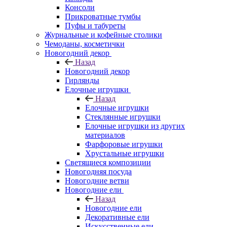
Консоли
Прикроватные тумбы
Пуфы и табуреты
Журнальные и кофейные столики
Чемоданы, косметички
Новогодний декор
Назад
Новогодний декор
Гирлянды
Елочные игрушки
Назад
Елочные игрушки
Стеклянные игрушки
Елочные игрушки из других
материалов
Фарфоровые игрушки
Хрустальные игрушки
Светящиеся композиции
Новогодняя посуда
Новогодние ветви
Новогодние ели
Назад
Новогодние ели
Декоративные ели
Искусственные ели