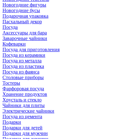
Новогодние фигуры
Новогодние бусы
Подарочная упаковка
Пасхальный декор
Посуда
Аксессуары для бара
Заварочные чайники
Кофеварки
Посуда для приготовления
Посуда из керамики
Посуда из металла
Посуда из пластика
Посуда из фаянса
Столовые приборы
Тостеры
Фарфоровая посуда
Хранение продуктов
Хрусталь и стекло
Чайники для плиты
Электрические чайники
Посуда из цемента
Подарки
Подарки для детей
Подарки для мужчин
Подарки для женщин