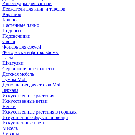
Аксессуары для ванной
Держатели для книг и тарелок
Картины
Кашпо
Настенные панно
Подносы
Подсвечники
Свечи
Фонарь для свечей
Фоторамки и фотоальбомы
Часы
Шкатулки
Сервировочные салфетки
Детская мебель
Тумбы Moll
Дополнения для столов Moll
Зеркала
Искусственные растения
Искусственные ветви
Венки
Искусственные растения в горшках
Искуственные фрукты и овощи
Искуственные цветы
Мебель
Диваны