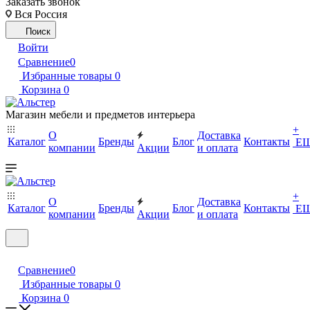
Заказать звонок
Вся Россия
Поиск
Войти
Сравнение
0
Избранные товары
0
Корзина
0
Магазин мебели и предметов интерьера
+
О
Доставка
Каталог
Бренды
Блог
Контакты
Е
компании
Акции
и оплата
+
О
Доставка
Каталог
Бренды
Блог
Контакты
Е
компании
Акции
и оплата
Сравнение
0
Избранные товары
0
Корзина
0