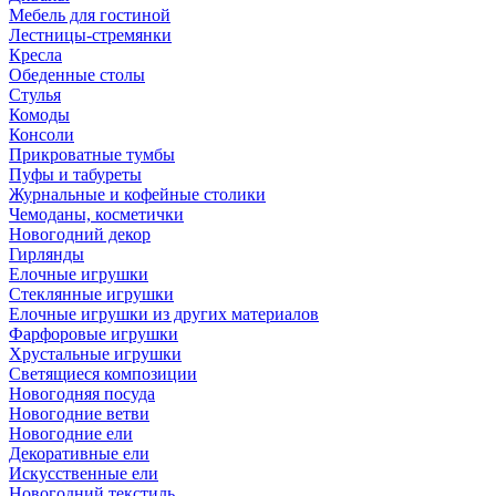
Мебель для гостиной
Лестницы-стремянки
Кресла
Обеденные столы
Стулья
Комоды
Консоли
Прикроватные тумбы
Пуфы и табуреты
Журнальные и кофейные столики
Чемоданы, косметички
Новогодний декор
Гирлянды
Елочные игрушки
Стеклянные игрушки
Елочные игрушки из других материалов
Фарфоровые игрушки
Хрустальные игрушки
Светящиеся композиции
Новогодняя посуда
Новогодние ветви
Новогодние ели
Декоративные ели
Искусственные ели
Новогодний текстиль