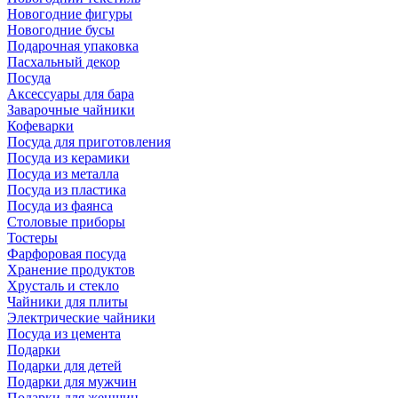
Новогодние фигуры
Новогодние бусы
Подарочная упаковка
Пасхальный декор
Посуда
Аксессуары для бара
Заварочные чайники
Кофеварки
Посуда для приготовления
Посуда из керамики
Посуда из металла
Посуда из пластика
Посуда из фаянса
Столовые приборы
Тостеры
Фарфоровая посуда
Хранение продуктов
Хрусталь и стекло
Чайники для плиты
Электрические чайники
Посуда из цемента
Подарки
Подарки для детей
Подарки для мужчин
Подарки для женщин