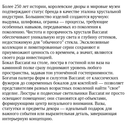
Более 250 лет истории, королевские дворы и мировые музеи
подтверждают статус бренда в качестве эталона хрустальной
индустрии. Большинство изделий создаются вручную:
выдувка, шлифовка, огранка — процессы, требующие
особенных навыков, передаваемых из поколения к
поколению. Чистота и прозрачность хрусталя Baccarat
обеспечивают уникальную игру света и глубину оттенков,
недостижимую для "обычного" стекла. Эксклюзивные
коллекции и лимитированные серии сохраняют и
приумножают ценность со временем, а значит, являются
своего рода инвестицией.
Бокал Baccarat на столе, люстра в гостиной или ваза на
каминной полке сразу поднимают уровень любого
пространства, задавая тон утончённой гостеприимности.
Богатая палитра форм и силуэтов Baccarat: от классических
фужеров до современных бокалов для коктейлей — позволяет
представителям разных возрастных поколений найти "свое"
изделие. Люстры и подвесные светильники Baccarat не просто
освещают помещение; они становятся арт-объектами,
формирующими центр визуального внимания. Вазы,
статуэтки и предметы декора — идеальный подарок для
важного события или выразительная деталь, завершающая
интерьерную концепцию.