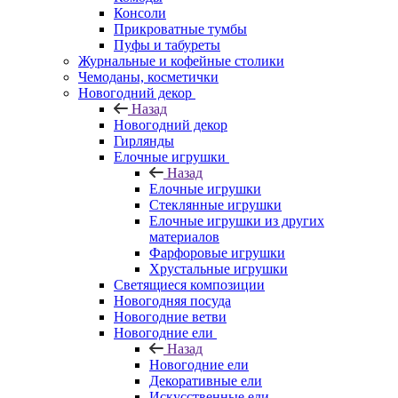
Консоли
Прикроватные тумбы
Пуфы и табуреты
Журнальные и кофейные столики
Чемоданы, косметички
Новогодний декор
Назад
Новогодний декор
Гирлянды
Елочные игрушки
Назад
Елочные игрушки
Стеклянные игрушки
Елочные игрушки из других
материалов
Фарфоровые игрушки
Хрустальные игрушки
Светящиеся композиции
Новогодняя посуда
Новогодние ветви
Новогодние ели
Назад
Новогодние ели
Декоративные ели
Искусственные ели