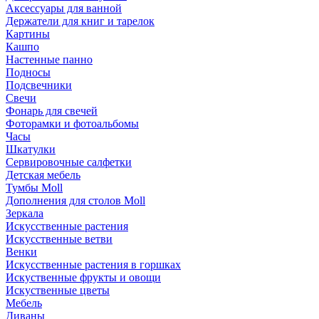
Аксессуары для ванной
Держатели для книг и тарелок
Картины
Кашпо
Настенные панно
Подносы
Подсвечники
Свечи
Фонарь для свечей
Фоторамки и фотоальбомы
Часы
Шкатулки
Сервировочные салфетки
Детская мебель
Тумбы Moll
Дополнения для столов Moll
Зеркала
Искусственные растения
Искусственные ветви
Венки
Искусственные растения в горшках
Искуственные фрукты и овощи
Искуственные цветы
Мебель
Диваны