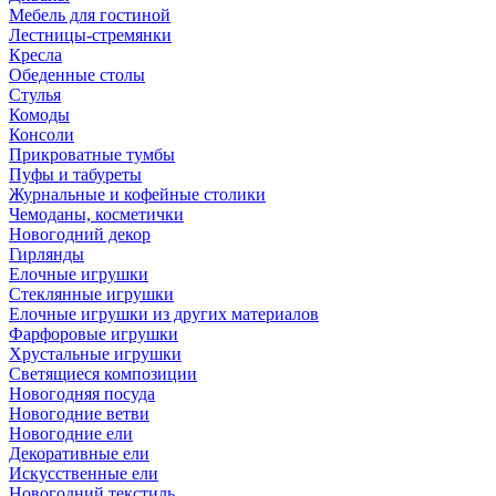
Мебель для гостиной
Лестницы-стремянки
Кресла
Обеденные столы
Стулья
Комоды
Консоли
Прикроватные тумбы
Пуфы и табуреты
Журнальные и кофейные столики
Чемоданы, косметички
Новогодний декор
Гирлянды
Елочные игрушки
Стеклянные игрушки
Елочные игрушки из других материалов
Фарфоровые игрушки
Хрустальные игрушки
Светящиеся композиции
Новогодняя посуда
Новогодние ветви
Новогодние ели
Декоративные ели
Искусственные ели
Новогодний текстиль