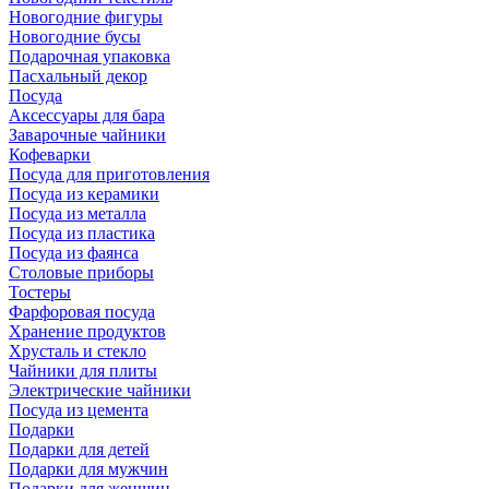
Новогодние фигуры
Новогодние бусы
Подарочная упаковка
Пасхальный декор
Посуда
Аксессуары для бара
Заварочные чайники
Кофеварки
Посуда для приготовления
Посуда из керамики
Посуда из металла
Посуда из пластика
Посуда из фаянса
Столовые приборы
Тостеры
Фарфоровая посуда
Хранение продуктов
Хрусталь и стекло
Чайники для плиты
Электрические чайники
Посуда из цемента
Подарки
Подарки для детей
Подарки для мужчин
Подарки для женщин