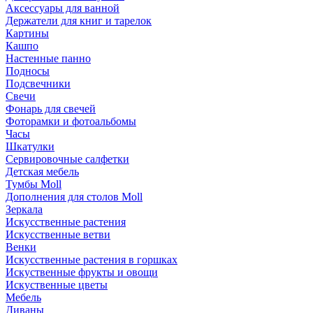
Аксессуары для ванной
Держатели для книг и тарелок
Картины
Кашпо
Настенные панно
Подносы
Подсвечники
Свечи
Фонарь для свечей
Фоторамки и фотоальбомы
Часы
Шкатулки
Сервировочные салфетки
Детская мебель
Тумбы Moll
Дополнения для столов Moll
Зеркала
Искусственные растения
Искусственные ветви
Венки
Искусственные растения в горшках
Искуственные фрукты и овощи
Искуственные цветы
Мебель
Диваны