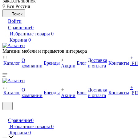
Заказать звонок
Вся Россия
Поиск
Войти
Сравнение
0
Избранные товары
0
Корзина
0
Магазин мебели и предметов интерьера
+
О
Доставка
Каталог
Бренды
Блог
Контакты
Е
компании
Акции
и оплата
+
О
Доставка
Каталог
Бренды
Блог
Контакты
Е
компании
Акции
и оплата
Сравнение
0
Избранные товары
0
Корзина
0