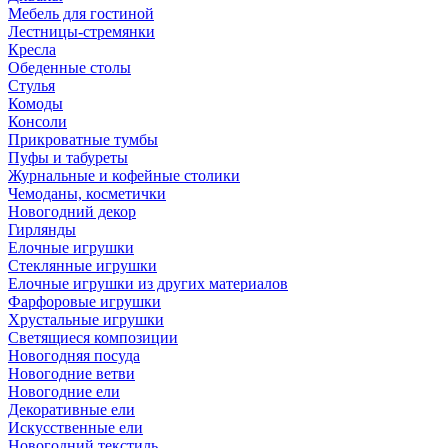
Мебель для гостиной
Лестницы-стремянки
Кресла
Обеденные столы
Стулья
Комоды
Консоли
Прикроватные тумбы
Пуфы и табуреты
Журнальные и кофейные столики
Чемоданы, косметички
Новогодний декор
Гирлянды
Елочные игрушки
Стеклянные игрушки
Елочные игрушки из других материалов
Фарфоровые игрушки
Хрустальные игрушки
Светящиеся композиции
Новогодняя посуда
Новогодние ветви
Новогодние ели
Декоративные ели
Искусственные ели
Новогодний текстиль