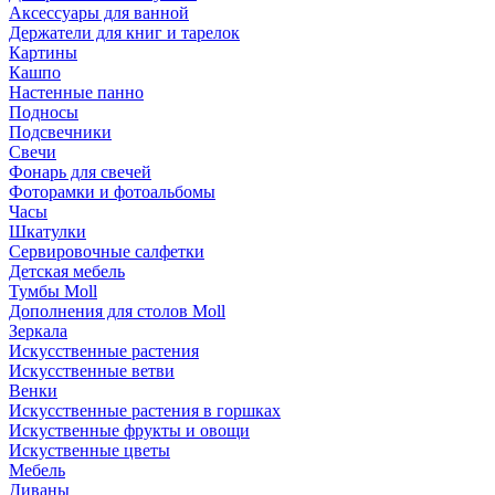
Аксессуары для ванной
Держатели для книг и тарелок
Картины
Кашпо
Настенные панно
Подносы
Подсвечники
Свечи
Фонарь для свечей
Фоторамки и фотоальбомы
Часы
Шкатулки
Сервировочные салфетки
Детская мебель
Тумбы Moll
Дополнения для столов Moll
Зеркала
Искусственные растения
Искусственные ветви
Венки
Искусственные растения в горшках
Искуственные фрукты и овощи
Искуственные цветы
Мебель
Диваны