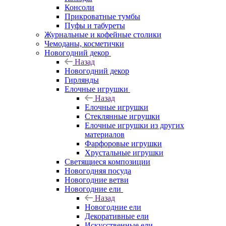
Консоли
Прикроватные тумбы
Пуфы и табуреты
Журнальные и кофейные столики
Чемоданы, косметички
Новогодний декор
Назад
Новогодний декор
Гирлянды
Елочные игрушки
Назад
Елочные игрушки
Стеклянные игрушки
Елочные игрушки из других
материалов
Фарфоровые игрушки
Хрустальные игрушки
Светящиеся композиции
Новогодняя посуда
Новогодние ветви
Новогодние ели
Назад
Новогодние ели
Декоративные ели
Искусственные ели