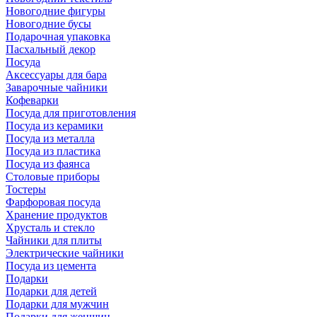
Новогодние фигуры
Новогодние бусы
Подарочная упаковка
Пасхальный декор
Посуда
Аксессуары для бара
Заварочные чайники
Кофеварки
Посуда для приготовления
Посуда из керамики
Посуда из металла
Посуда из пластика
Посуда из фаянса
Столовые приборы
Тостеры
Фарфоровая посуда
Хранение продуктов
Хрусталь и стекло
Чайники для плиты
Электрические чайники
Посуда из цемента
Подарки
Подарки для детей
Подарки для мужчин
Подарки для женщин