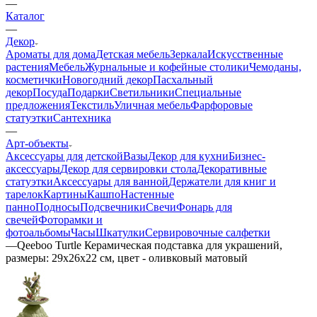
—
Каталог
—
Декор
Ароматы для дома
Детская мебель
Зеркала
Искусственные
растения
Мебель
Журнальные и кофейные столики
Чемоданы,
косметички
Новогодний декор
Пасхальный
декор
Посуда
Подарки
Светильники
Специальные
предложения
Текстиль
Уличная мебель
Фарфоровые
статуэтки
Сантехника
—
Арт-объекты
Аксессуары для детской
Вазы
Декор для кухни
Бизнес-
аксессуары
Декор для сервировки стола
Декоративные
статуэтки
Аксессуары для ванной
Держатели для книг и
тарелок
Картины
Кашпо
Настенные
панно
Подносы
Подсвечники
Свечи
Фонарь для
свечей
Фоторамки и
фотоальбомы
Часы
Шкатулки
Сервировочные салфетки
—
Qeeboo Turtle Керамическая подставка для украшений,
размеры: 29x26x22 см, цвет - оливковый матовый