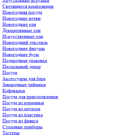
Хрустальные игрушки
Светящиеся композиции
Новогодняя посуда
Новогодние ветви
Новогодние ели
Декоративные ели
Искусственные ели
Новогодний текстиль
Новогодние фигуры
Новогодние бусы
Подарочная упаковка
Пасхальный декор
Посуда
Аксессуары для бара
Заварочные чайники
Кофеварки
Посуда для приготовления
Посуда из керамики
Посуда из металла
Посуда из пластика
Посуда из фаянса
Столовые приборы
Тостеры