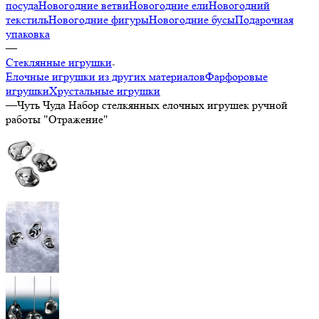
посуда
Новогодние ветви
Новогодние ели
Новогодний
текстиль
Новогодние фигуры
Новогодние бусы
Подарочная
упаковка
—
Стеклянные игрушки
Елочные игрушки из других материалов
Фарфоровые
игрушки
Хрустальные игрушки
—
Чуть Чуда Набор стелкянных елочных игрушек ручной
работы "Отражение"