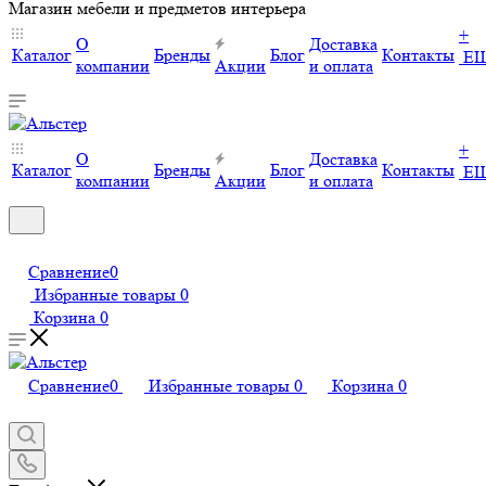
Магазин мебели и предметов интерьера
+
О
Доставка
Каталог
Бренды
Блог
Контакты
Е
компании
Акции
и оплата
+
О
Доставка
Каталог
Бренды
Блог
Контакты
Е
компании
Акции
и оплата
Сравнение
0
Избранные товары
0
Корзина
0
Сравнение
0
Избранные товары
0
Корзина
0