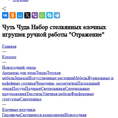
Чуть Чуда Набор стелкянных елочных
игрушек ручной работы "Отражение"
Главная
—
Каталог
—
Новогодний декор
Ароматы для дома
Декор
Детская
мебель
Зеркала
Искусственные растения
Мебель
Журнальные и
кофейные столики
Чемоданы, косметички
Пасхальный
декор
Посуда
Подарки
Светильники
Специальные
предложения
Текстиль
Уличная мебель
Фарфоровые
статуэтки
Сантехника
—
Елочные игрушки
Гирлянды
Светящиеся композиции
Новогодняя