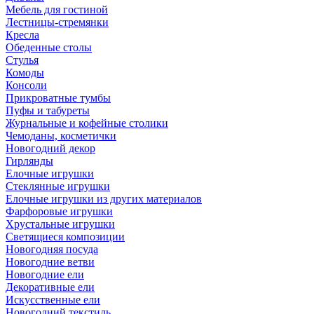
Мебель для гостиной
Лестницы-стремянки
Кресла
Обеденные столы
Стулья
Комоды
Консоли
Прикроватные тумбы
Пуфы и табуреты
Журнальные и кофейные столики
Чемоданы, косметички
Новогодний декор
Гирлянды
Елочные игрушки
Стеклянные игрушки
Елочные игрушки из других материалов
Фарфоровые игрушки
Хрустальные игрушки
Светящиеся композиции
Новогодняя посуда
Новогодние ветви
Новогодние ели
Декоративные ели
Искусственные ели
Новогодний текстиль