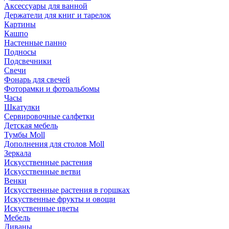
Аксессуары для ванной
Держатели для книг и тарелок
Картины
Кашпо
Настенные панно
Подносы
Подсвечники
Свечи
Фонарь для свечей
Фоторамки и фотоальбомы
Часы
Шкатулки
Сервировочные салфетки
Детская мебель
Тумбы Moll
Дополнения для столов Moll
Зеркала
Искусственные растения
Искусственные ветви
Венки
Искусственные растения в горшках
Искуственные фрукты и овощи
Искуственные цветы
Мебель
Диваны