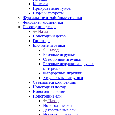
Консоли
Прикроватные тумбы
Пуфы и табуреты
Журнальные и кофейные столики
Чемоданы, косметички
Новогодний декор
Назад
Новогодний декор
Гирлянды
Елочные игрушки
Назад
Елочные игрушки
Стеклянные игрушки
Елочные игрушки из других
материалов
Фарфоровые игрушки
Хрустальные игрушки
Светящиеся композиции
Новогодняя посуда
Новогодние ветви
Новогодние ели
Назад
Новогодние ели
Декоративные ели
Искусственные ели