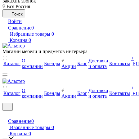
Заказать звонок
Вся Россия
Поиск
Войти
Сравнение
0
Избранные товары
0
Корзина
0
Магазин мебели и предметов интерьера
+
О
Доставка
Каталог
Бренды
Блог
Контакты
Е
компании
Акции
и оплата
+
О
Доставка
Каталог
Бренды
Блог
Контакты
Е
компании
Акции
и оплата
Сравнение
0
Избранные товары
0
Корзина
0