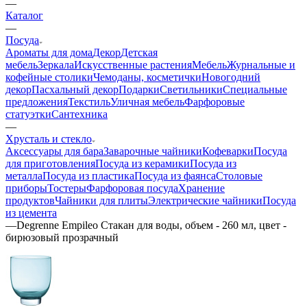
—
Каталог
—
Посуда
Ароматы для дома
Декор
Детская
мебель
Зеркала
Искусственные растения
Мебель
Журнальные и
кофейные столики
Чемоданы, косметички
Новогодний
декор
Пасхальный декор
Подарки
Светильники
Специальные
предложения
Текстиль
Уличная мебель
Фарфоровые
статуэтки
Сантехника
—
Хрусталь и стекло
Аксессуары для бара
Заварочные чайники
Кофеварки
Посуда
для приготовления
Посуда из керамики
Посуда из
металла
Посуда из пластика
Посуда из фаянса
Столовые
приборы
Тостеры
Фарфоровая посуда
Хранение
продуктов
Чайники для плиты
Электрические чайники
Посуда
из цемента
—
Degrenne Empileo Стакан для воды, объем - 260 мл, цвет -
бирюзовый прозрачный