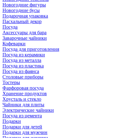
Новогодние фигуры
Новогодние бусы
Подарочная упаковка
Пасхальный декор
Посуда
Аксессуары для бара
Заварочные чайники
Кофеварки
Посуда для приготовления
Посуда из керамики
Посуда из металла
Посуда из пластика
Посуда из фаянса
Столовые приборы
Тостеры
Фарфоровая посуда
Хранение продуктов
Хрусталь и стекло
Чайники для плиты
Электрические чайники
Посуда из цемента
Подарки
Подарки для детей
Подарки для мужчин
Подарки для женщин