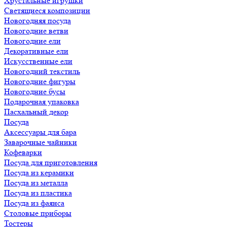
Хрустальные игрушки
Светящиеся композиции
Новогодняя посуда
Новогодние ветви
Новогодние ели
Декоративные ели
Искусственные ели
Новогодний текстиль
Новогодние фигуры
Новогодние бусы
Подарочная упаковка
Пасхальный декор
Посуда
Аксессуары для бара
Заварочные чайники
Кофеварки
Посуда для приготовления
Посуда из керамики
Посуда из металла
Посуда из пластика
Посуда из фаянса
Столовые приборы
Тостеры