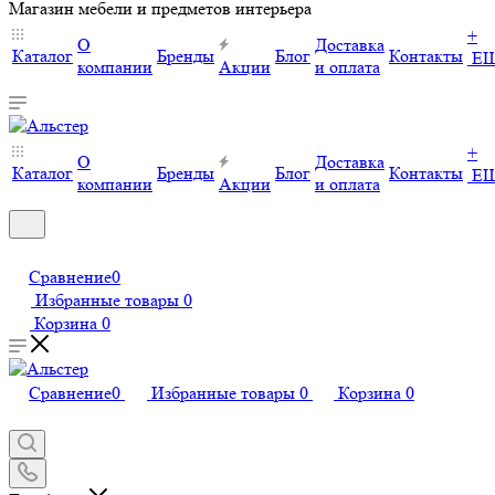
Магазин мебели и предметов интерьера
+
О
Доставка
Каталог
Бренды
Блог
Контакты
Е
компании
Акции
и оплата
+
О
Доставка
Каталог
Бренды
Блог
Контакты
Е
компании
Акции
и оплата
Сравнение
0
Избранные товары
0
Корзина
0
Сравнение
0
Избранные товары
0
Корзина
0