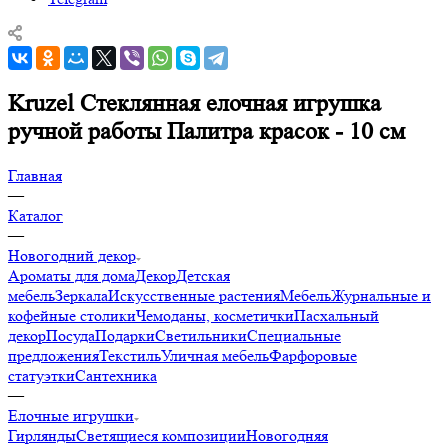
Kruzel Стеклянная елочная игрушка
ручной работы Палитра красок - 10 см
Главная
—
Каталог
—
Новогодний декор
Ароматы для дома
Декор
Детская
мебель
Зеркала
Искусственные растения
Мебель
Журнальные и
кофейные столики
Чемоданы, косметички
Пасхальный
декор
Посуда
Подарки
Светильники
Специальные
предложения
Текстиль
Уличная мебель
Фарфоровые
статуэтки
Сантехника
—
Елочные игрушки
Гирлянды
Светящиеся композиции
Новогодняя