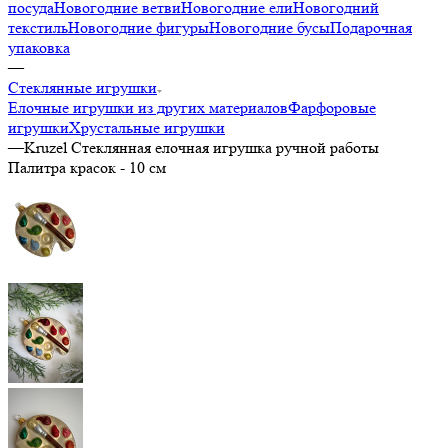
посуда
Новогодние ветви
Новогодние ели
Новогодний
текстиль
Новогодние фигуры
Новогодние бусы
Подарочная
упаковка
—
Стеклянные игрушки
Елочные игрушки из других материалов
Фарфоровые
игрушки
Хрустальные игрушки
—
Kruzel Стеклянная елочная игрушка ручной работы
Палитра красок - 10 см