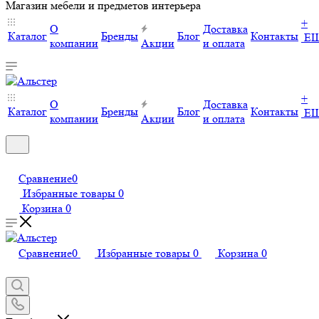
Магазин мебели и предметов интерьера
+
О
Доставка
Каталог
Бренды
Блог
Контакты
Е
компании
Акции
и оплата
+
О
Доставка
Каталог
Бренды
Блог
Контакты
Е
компании
Акции
и оплата
Сравнение
0
Избранные товары
0
Корзина
0
Сравнение
0
Избранные товары
0
Корзина
0