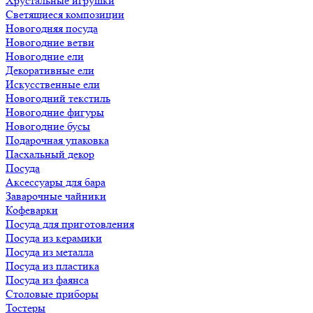
Хрустальные игрушки
Светящиеся композиции
Новогодняя посуда
Новогодние ветви
Новогодние ели
Декоративные ели
Искусственные ели
Новогодний текстиль
Новогодние фигуры
Новогодние бусы
Подарочная упаковка
Пасхальный декор
Посуда
Аксессуары для бара
Заварочные чайники
Кофеварки
Посуда для приготовления
Посуда из керамики
Посуда из металла
Посуда из пластика
Посуда из фаянса
Столовые приборы
Тостеры