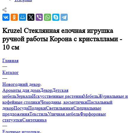
Kruzel Стеклянная елочная игрушка
ручной работы Корона с кристаллами -
10 см
Главная
—
Каталог
—
Новогодний декор
Ароматы для дома
Декор
Детская
мебель
Зеркала
Искусственные растения
Мебель
Журнальные и
кофейные столики
Чемоданы, косметички
Пасхальный
декор
Посуда
Подарки
Светильники
Специальные
предложения
Текстиль
Уличная мебель
Фарфоровые
статуэтки
Сантехника
—
Елочные игрушки