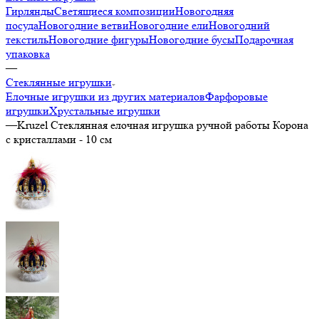
Гирлянды
Светящиеся композиции
Новогодняя
посуда
Новогодние ветви
Новогодние ели
Новогодний
текстиль
Новогодние фигуры
Новогодние бусы
Подарочная
упаковка
—
Стеклянные игрушки
Елочные игрушки из других материалов
Фарфоровые
игрушки
Хрустальные игрушки
—
Kruzel Стеклянная елочная игрушка ручной работы Корона
с кристаллами - 10 см