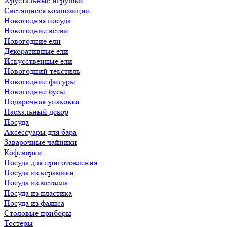
Хрустальные игрушки
Светящиеся композиции
Новогодняя посуда
Новогодние ветви
Новогодние ели
Декоративные ели
Искусственные ели
Новогодний текстиль
Новогодние фигуры
Новогодние бусы
Подарочная упаковка
Пасхальный декор
Посуда
Аксессуары для бара
Заварочные чайники
Кофеварки
Посуда для приготовления
Посуда из керамики
Посуда из металла
Посуда из пластика
Посуда из фаянса
Столовые приборы
Тостеры