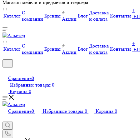
Магазин мебели и предметов интерьера
+
О
Доставка
Каталог
Бренды
Блог
Контакты
Е
компании
Акции
и оплата
+
О
Доставка
Каталог
Бренды
Блог
Контакты
Е
компании
Акции
и оплата
Сравнение
0
Избранные товары
0
Корзина
0
Сравнение
0
Избранные товары
0
Корзина
0