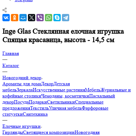
Inge Glas Стеклянная елочная игрушка
Спящая красавица, высота - 14,5 см
Главная
—
Каталог
—
Новогодний декор
Ароматы для дома
Декор
Детская
мебель
Зеркала
Искусственные растения
Мебель
Журнальные и
кофейные столики
Чемоданы, косметички
Пасхальный
декор
Посуда
Подарки
Светильники
Специальные
предложения
Текстиль
Уличная мебель
Фарфоровые
статуэтки
Сантехника
—
Елочные игрушки
Гирлянды
Светящиеся композиции
Новогодняя