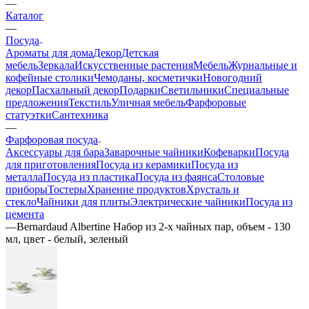
—
Каталог
—
Посуда
Ароматы для дома
Декор
Детская
мебель
Зеркала
Искусственные растения
Мебель
Журнальные и
кофейные столики
Чемоданы, косметички
Новогодний
декор
Пасхальный декор
Подарки
Светильники
Специальные
предложения
Текстиль
Уличная мебель
Фарфоровые
статуэтки
Сантехника
—
Фарфоровая посуда
Аксессуары для бара
Заварочные чайники
Кофеварки
Посуда
для приготовления
Посуда из керамики
Посуда из
металла
Посуда из пластика
Посуда из фаянса
Столовые
приборы
Тостеры
Хранение продуктов
Хрусталь и
стекло
Чайники для плиты
Электрические чайники
Посуда из
цемента
—
Bernardaud Albertine Набор из 2-х чайных пар, объем - 130
мл, цвет - белый, зеленый