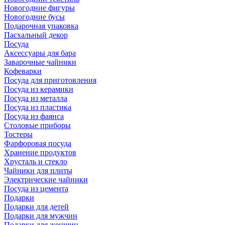
Новогодние фигуры
Новогодние бусы
Подарочная упаковка
Пасхальный декор
Посуда
Аксессуары для бара
Заварочные чайники
Кофеварки
Посуда для приготовления
Посуда из керамики
Посуда из металла
Посуда из пластика
Посуда из фаянса
Столовые приборы
Тостеры
Фарфоровая посуда
Хранение продуктов
Хрусталь и стекло
Чайники для плиты
Электрические чайники
Посуда из цемента
Подарки
Подарки для детей
Подарки для мужчин
Подарки для женщин