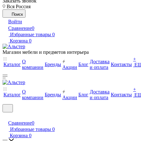
Заказать звонок
Вся Россия
Поиск
Войти
Сравнение
0
Избранные товары
0
Корзина
0
Магазин мебели и предметов интерьера
+
О
Доставка
Каталог
Бренды
Блог
Контакты
Е
компании
Акции
и оплата
+
О
Доставка
Каталог
Бренды
Блог
Контакты
Е
компании
Акции
и оплата
Сравнение
0
Избранные товары
0
Корзина
0