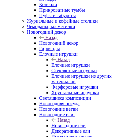
Консоли
Прикроватные тумбы
Пуфы и табуреты
Журнальные и кофейные столики
Чемоданы, косметички
Новогодний декор
Назад
Новогодний декор
Гирлянды
Елочные игрушки
Назад
Елочные игрушки
Стеклянные игрушки
Елочные игрушки из других
материалов
Фарфоровые игрушки
Хрустальные игрушки
Светящиеся композиции
Новогодняя посуда
Новогодние ветви
Новогодние ели
Назад
Новогодние ели
Декоративные ели
Искусственные ели