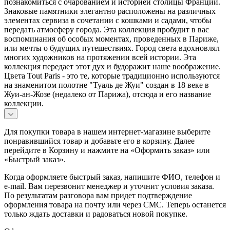
познакомиться с очарованием и историей столицы Франции.
Знаковые памятники элегантно расположены на различных
элементах сервиза в сочетании с кошками и садами, чтобы
передать атмосферу города. Эта коллекция пробудит в вас
воспоминания об особых моментах, проведенных в Париже,
или мечты о будущих путешествиях. Город света вдохновлял
многих художников на протяжении всей истории. Эта
коллекция передает этот дух и будоражит наше воображение.
Цвета Tout Paris - это те, которые традиционно используются
на знаменитом полотне "Туаль де Жуи" создан в 18 веке в
Жуи-ан-Жозе (недалеко от Парижа), отсюда и его название
коллекции.
Для покупки товара в нашем интернет-магазине выберите
понравившийся товар и добавьте его в корзину. Далее
перейдите в Корзину и нажмите на «Оформить заказ» или
«Быстрый заказ».
Когда оформляете быстрый заказ, напишите ФИО, телефон и
e-mail. Вам перезвонит менеджер и уточнит условия заказа.
По результатам разговора вам придет подтверждение
оформления товара на почту или через СМС. Теперь останется
только ждать доставки и радоваться новой покупке.