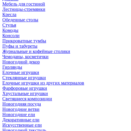
Мебель для гостиной
Лестницы-стремянки
Кресла
Обеденные столы
Стулья
Комоды
Консоли
Прикроватные тумбы
Пуфы и табуреты
Журнальные и кофейные столики
Чемоданы, косметички
Новогодний декор
Гирлянды
Елочные игрушки
Стеклянные игрушки
Елочные игрушки из других материалов
Фарфоровые игрушки
Хрустальные игрушки
Светящиеся композиции
Новогодняя посуда
Новогодние ветви
Новогодние ели
Декоративные ели
Искусственные ели
Новогодний текстиль