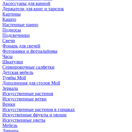
Аксессуары для ванной
Держатели для книг и тарелок
Картины
Кашпо
Настенные панно
Подносы
Подсвечники
Свечи
Фонарь для свечей
Фоторамки и фотоальбомы
Часы
Шкатулки
Сервировочные салфетки
Детская мебель
Тумбы Moll
Дополнения для столов Moll
Зеркала
Искусственные растения
Искусственные ветви
Венки
Искусственные растения в горшках
Искуственные фрукты и овощи
Искуственные цветы
Мебель
Диваны