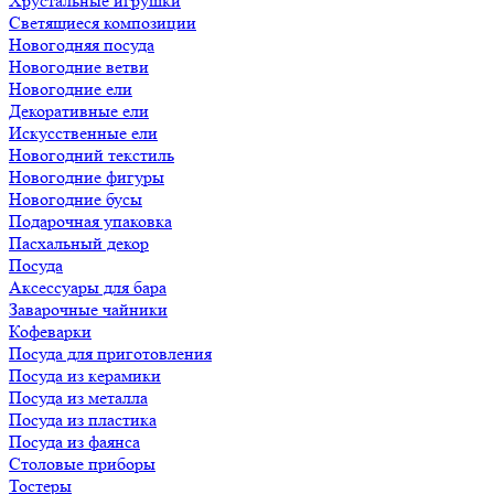
Хрустальные игрушки
Светящиеся композиции
Новогодняя посуда
Новогодние ветви
Новогодние ели
Декоративные ели
Искусственные ели
Новогодний текстиль
Новогодние фигуры
Новогодние бусы
Подарочная упаковка
Пасхальный декор
Посуда
Аксессуары для бара
Заварочные чайники
Кофеварки
Посуда для приготовления
Посуда из керамики
Посуда из металла
Посуда из пластика
Посуда из фаянса
Столовые приборы
Тостеры