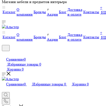
Магазин мебели и предметов интерьера
+
О
Доставка
Каталог
Бренды
Блог
Контакты
Е
компании
Акции
и оплата
+
О
Доставка
Каталог
Бренды
Блог
Контакты
Е
компании
Акции
и оплата
Сравнение
0
Избранные товары
0
Корзина
0
Сравнение
0
Избранные товары
0
Корзина
0