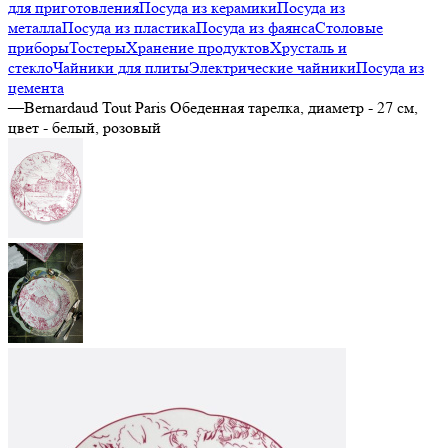
для приготовления
Посуда из керамики
Посуда из
металла
Посуда из пластика
Посуда из фаянса
Столовые
приборы
Тостеры
Хранение продуктов
Хрусталь и
стекло
Чайники для плиты
Электрические чайники
Посуда из
цемента
—
Bernardaud Tout Paris Обеденная тарелка, диаметр - 27 см,
цвет - белый, розовый