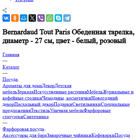
Bernardaud Tout Paris Обеденная тарелка,
диаметр - 27 см, цвет - белый, розовый
Главная
—
Каталог
—
Посуда
Ароматы для дома
Декор
Детская
мебель
Зеркала
Искусственные растения
Мебель
Журнальные и
кофейные столики
Чемоданы, косметички
Новогодний
декор
Пасхальный декор
Подарки
Светильники
Специальные
предложения
Текстиль
Уличная мебель
Фарфоровые
статуэтки
Сантехника
—
Фарфоровая посуда
Аксессуары для бара
Заварочные чайники
Кофеварки
Посуда