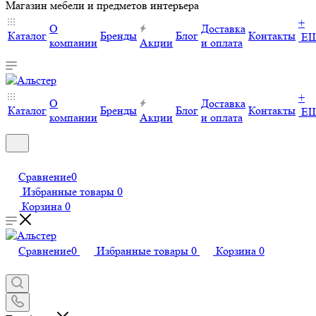
Магазин мебели и предметов интерьера
+
О
Доставка
Каталог
Бренды
Блог
Контакты
Е
компании
Акции
и оплата
+
О
Доставка
Каталог
Бренды
Блог
Контакты
Е
компании
Акции
и оплата
Сравнение
0
Избранные товары
0
Корзина
0
Сравнение
0
Избранные товары
0
Корзина
0