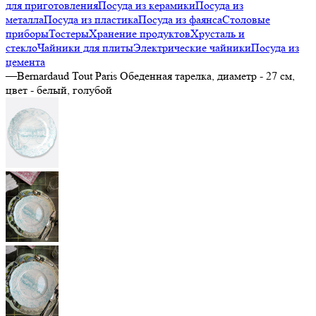
для приготовления
Посуда из керамики
Посуда из
металла
Посуда из пластика
Посуда из фаянса
Столовые
приборы
Тостеры
Хранение продуктов
Хрусталь и
стекло
Чайники для плиты
Электрические чайники
Посуда из
цемента
—
Bernardaud Tout Paris Обеденная тарелка, диаметр - 27 см,
цвет - белый, голубой