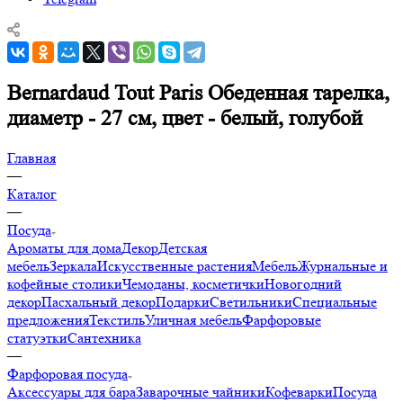
Bernardaud Tout Paris Обеденная тарелка,
диаметр - 27 см, цвет - белый, голубой
Главная
—
Каталог
—
Посуда
Ароматы для дома
Декор
Детская
мебель
Зеркала
Искусственные растения
Мебель
Журнальные и
кофейные столики
Чемоданы, косметички
Новогодний
декор
Пасхальный декор
Подарки
Светильники
Специальные
предложения
Текстиль
Уличная мебель
Фарфоровые
статуэтки
Сантехника
—
Фарфоровая посуда
Аксессуары для бара
Заварочные чайники
Кофеварки
Посуда