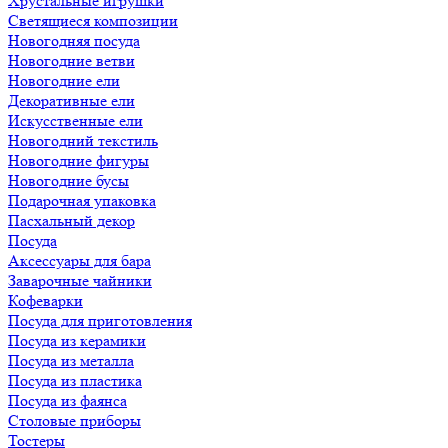
Хрустальные игрушки
Светящиеся композиции
Новогодняя посуда
Новогодние ветви
Новогодние ели
Декоративные ели
Искусственные ели
Новогодний текстиль
Новогодние фигуры
Новогодние бусы
Подарочная упаковка
Пасхальный декор
Посуда
Аксессуары для бара
Заварочные чайники
Кофеварки
Посуда для приготовления
Посуда из керамики
Посуда из металла
Посуда из пластика
Посуда из фаянса
Столовые приборы
Тостеры