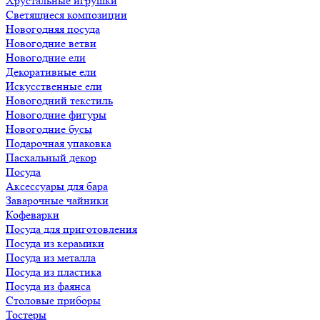
Хрустальные игрушки
Светящиеся композиции
Новогодняя посуда
Новогодние ветви
Новогодние ели
Декоративные ели
Искусственные ели
Новогодний текстиль
Новогодние фигуры
Новогодние бусы
Подарочная упаковка
Пасхальный декор
Посуда
Аксессуары для бара
Заварочные чайники
Кофеварки
Посуда для приготовления
Посуда из керамики
Посуда из металла
Посуда из пластика
Посуда из фаянса
Столовые приборы
Тостеры