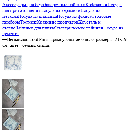
Аксессуары для бара
Заварочные чайники
Кофеварки
Посуда
для приготовления
Посуда из керамики
Посуда из
металла
Посуда из пластика
Посуда из фаянса
Столовые
приборы
Тостеры
Хранение продуктов
Хрусталь и
стекло
Чайники для плиты
Электрические чайники
Посуда из
цемента
—
Bernardaud Tout Paris Прямоугольное блюдо, размеры: 21х19
см, цвет - белый, синий