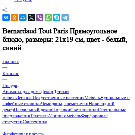
Bernardaud Tout Paris Прямоугольное
блюдо, размеры: 21х19 см, цвет - белый,
синий
Главная
—
Каталог
—
Посуда
Ароматы для дома
Декор
Детская
мебель
Зеркала
Искусственные растения
Мебель
Журнальные и
кофейные столики
Чемоданы, косметички
Новогодний
декор
Пасхальный декор
Подарки
Светильники
Специальные
предложения
Текстиль
Уличная мебель
Фарфоровые
статуэтки
Сантехника
—
Фарфоровая посуда