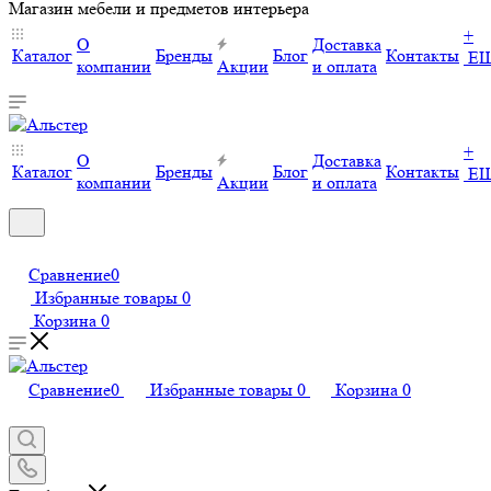
Магазин мебели и предметов интерьера
+
О
Доставка
Каталог
Бренды
Блог
Контакты
Е
компании
Акции
и оплата
+
О
Доставка
Каталог
Бренды
Блог
Контакты
Е
компании
Акции
и оплата
Сравнение
0
Избранные товары
0
Корзина
0
Сравнение
0
Избранные товары
0
Корзина
0