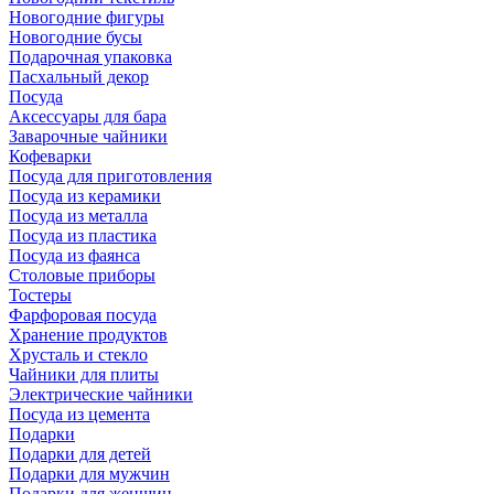
Новогодние фигуры
Новогодние бусы
Подарочная упаковка
Пасхальный декор
Посуда
Аксессуары для бара
Заварочные чайники
Кофеварки
Посуда для приготовления
Посуда из керамики
Посуда из металла
Посуда из пластика
Посуда из фаянса
Столовые приборы
Тостеры
Фарфоровая посуда
Хранение продуктов
Хрусталь и стекло
Чайники для плиты
Электрические чайники
Посуда из цемента
Подарки
Подарки для детей
Подарки для мужчин
Подарки для женщин