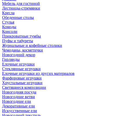
Мебель для гостиной
Лестницы-стремянки
Кресла
Обеденные столы
Стулья
Комоды
Консоли
Прикроватные тумбы
Пуфы и табуреты
Журнальные и кофейные столики
Чемоданы, косметички
Новогодний декор
Гирлянды
Елочные игрушки
Стеклянные игрушки
Елочные игрушки из других материалов
Фарфоровые игрушки
Хрустальные игрушки
Светящиеся композиции
Новогодняя посуда
Новогодние ветви
Новогодние ели
Декоративные ели
Искусственные ели
Новогодний текстиль