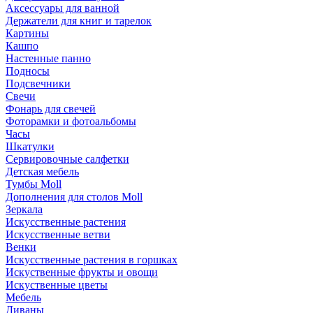
Аксессуары для ванной
Держатели для книг и тарелок
Картины
Кашпо
Настенные панно
Подносы
Подсвечники
Свечи
Фонарь для свечей
Фоторамки и фотоальбомы
Часы
Шкатулки
Сервировочные салфетки
Детская мебель
Тумбы Moll
Дополнения для столов Moll
Зеркала
Искусственные растения
Искусственные ветви
Венки
Искусственные растения в горшках
Искуственные фрукты и овощи
Искуственные цветы
Мебель
Диваны