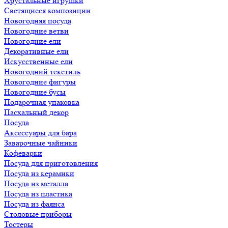
Хрустальные игрушки
Светящиеся композиции
Новогодняя посуда
Новогодние ветви
Новогодние ели
Декоративные ели
Искусственные ели
Новогодний текстиль
Новогодние фигуры
Новогодние бусы
Подарочная упаковка
Пасхальный декор
Посуда
Аксессуары для бара
Заварочные чайники
Кофеварки
Посуда для приготовления
Посуда из керамики
Посуда из металла
Посуда из пластика
Посуда из фаянса
Столовые приборы
Тостеры