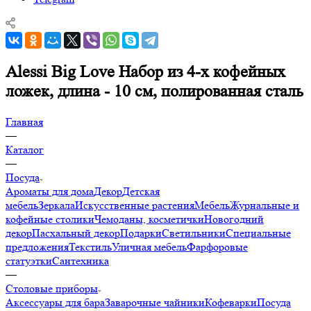
Alessi Big Love Набор из 4-х кофейных
ложек, длина - 10 см, полированная сталь
Главная
—
Каталог
—
Посуда
Ароматы для дома
Декор
Детская
мебель
Зеркала
Искусственные растения
Мебель
Журнальные и
кофейные столики
Чемоданы, косметички
Новогодний
декор
Пасхальный декор
Подарки
Светильники
Специальные
предложения
Текстиль
Уличная мебель
Фарфоровые
статуэтки
Сантехника
—
Столовые приборы
Аксессуары для бара
Заварочные чайники
Кофеварки
Посуда