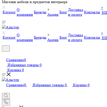
Магазин мебели и предметов интерьера
+
О
Доставка
Каталог
Бренды
Блог
Контакты
Е
компании
Акции
и оплата
+
О
Доставка
Каталог
Бренды
Блог
Контакты
Е
компании
Акции
и оплата
Сравнение
0
Избранные товары
0
Корзина
0
Сравнение
0
Избранные товары
0
Корзина
0