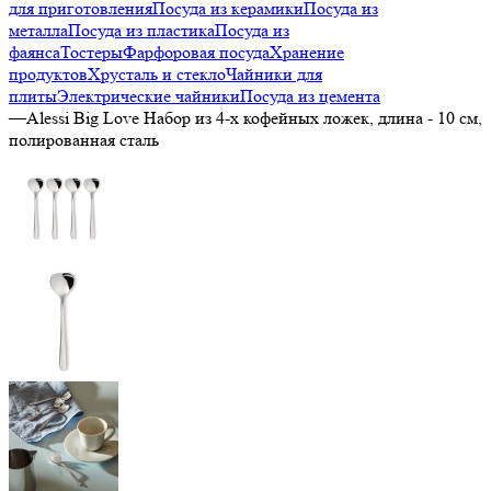
для приготовления
Посуда из керамики
Посуда из
металла
Посуда из пластика
Посуда из
фаянса
Тостеры
Фарфоровая посуда
Хранение
продуктов
Хрусталь и стекло
Чайники для
плиты
Электрические чайники
Посуда из цемента
—
Alessi Big Love Набор из 4-х кофейных ложек, длина - 10 см,
полированная сталь