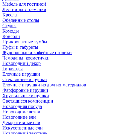
Мебель для гостиной
Лестницы-стремянки
Кресла
Обеденные столы
Стулья
Комоды
Консоли
Прикроватные тумбы
Пуфы и табуреты
Журнальные и кофейные столики
Чемоданы, косметички
Новогодний декор
Гирлянды
Елочные игрушки
Стеклянные игрушки
Елочные игрушки из других материалов
Фарфоровые игрушки
Хрустальные игрушки
Светящиеся композиции
Новогодняя посуда
Новогодние ветви
Новогодние ели
Декоративные ели
Искусственные ели
Новогодний текстиль