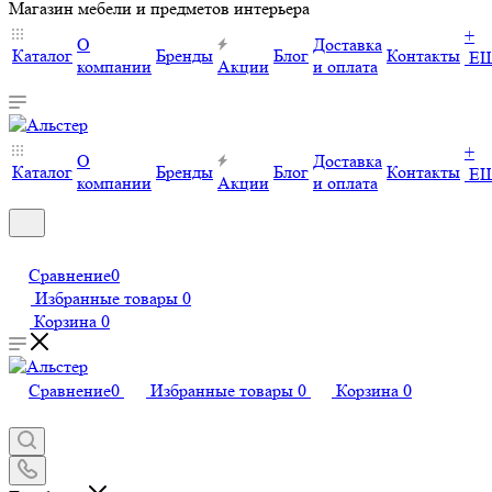
Магазин мебели и предметов интерьера
+
О
Доставка
Каталог
Бренды
Блог
Контакты
Е
компании
Акции
и оплата
+
О
Доставка
Каталог
Бренды
Блог
Контакты
Е
компании
Акции
и оплата
Сравнение
0
Избранные товары
0
Корзина
0
Сравнение
0
Избранные товары
0
Корзина
0