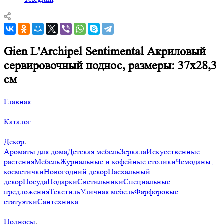
Gien L'Archipel Sentimental Акриловый
сервировочный поднос, размеры: 37х28,3
см
Главная
—
Каталог
—
Декор
Ароматы для дома
Детская мебель
Зеркала
Искусственные
растения
Мебель
Журнальные и кофейные столики
Чемоданы,
косметички
Новогодний декор
Пасхальный
декор
Посуда
Подарки
Светильники
Специальные
предложения
Текстиль
Уличная мебель
Фарфоровые
статуэтки
Сантехника
—
Подносы