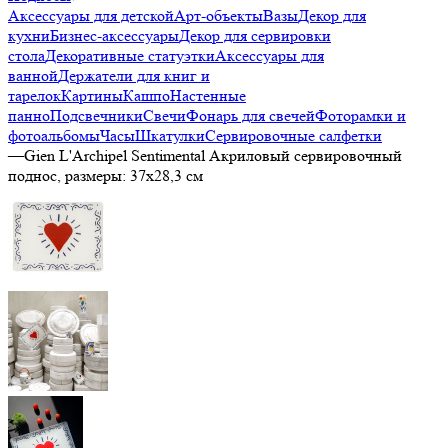
Аксессуары для детской
Арт-объекты
Вазы
Декор для
кухни
Бизнес-аксессуары
Декор для сервировки
стола
Декоративные статуэтки
Аксессуары для
ванной
Держатели для книг и
тарелок
Картины
Кашпо
Настенные
панно
Подсвечники
Свечи
Фонарь для свечей
Фоторамки и
фотоальбомы
Часы
Шкатулки
Сервировочные салфетки
—
Gien L'Archipel Sentimental Акриловый сервировочный
поднос, размеры: 37х28,3 см