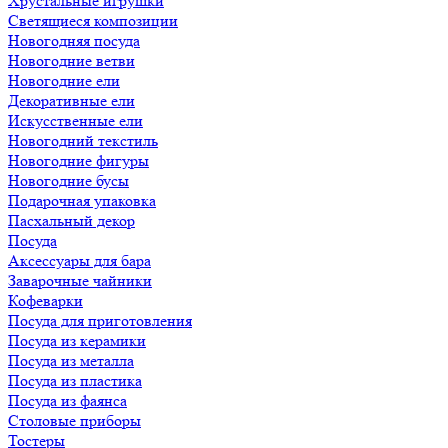
Хрустальные игрушки
Светящиеся композиции
Новогодняя посуда
Новогодние ветви
Новогодние ели
Декоративные ели
Искусственные ели
Новогодний текстиль
Новогодние фигуры
Новогодние бусы
Подарочная упаковка
Пасхальный декор
Посуда
Аксессуары для бара
Заварочные чайники
Кофеварки
Посуда для приготовления
Посуда из керамики
Посуда из металла
Посуда из пластика
Посуда из фаянса
Столовые приборы
Тостеры