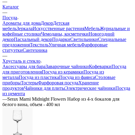
—
Каталог
—
Посуда
Ароматы для дома
Декор
Детская
мебель
Зеркала
Искусственные растения
Мебель
Журнальные и
кофейные столики
Чемоданы, косметички
Новогодний
декор
Пасхальный декор
Подарки
Светильники
Специальные
предложения
Текстиль
Уличная мебель
Фарфоровые
статуэтки
Сантехника
—
Хрусталь и стекло
Аксессуары для бара
Заварочные чайники
Кофеварки
Посуда
для приготовления
Посуда из керамики
Посуда из
металла
Посуда из пластика
Посуда из фаянса
Столовые
приборы
Тостеры
Фарфоровая посуда
Хранение
продуктов
Чайники для плиты
Электрические чайники
Посуда
из цемента
—
Serax Marni Midnight Flowers Набор из 4-х бокалов для
белого вина, объем - 400 мл