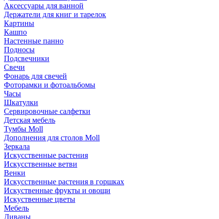
Аксессуары для ванной
Держатели для книг и тарелок
Картины
Кашпо
Настенные панно
Подносы
Подсвечники
Свечи
Фонарь для свечей
Фоторамки и фотоальбомы
Часы
Шкатулки
Сервировочные салфетки
Детская мебель
Тумбы Moll
Дополнения для столов Moll
Зеркала
Искусственные растения
Искусственные ветви
Венки
Искусственные растения в горшках
Искуственные фрукты и овощи
Искуственные цветы
Мебель
Диваны