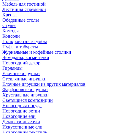
Мебель для гостиной
Лестницы-стремянки
Кресла
Обеденные столы
Стулья
Комоды
Консоли
Прикроватные тумбы
Пуфы и табуреты
Журнальные и кофейные столики
Чемоданы, косметички
Новогодний декор
Гирлянды
Елочные игрушки
Стеклянные игрушки
Елочные игрушки из других материалов
Фарфоровые игрушки
Хрустальные игрушки
Светящиеся композиции
Новогодняя посуда
Новогодние ветви
Новогодние ели
Декоративные ели
Искусственные ели
Новогодний текстиль