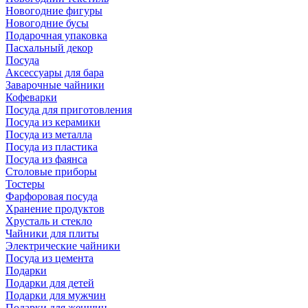
Новогодние фигуры
Новогодние бусы
Подарочная упаковка
Пасхальный декор
Посуда
Аксессуары для бара
Заварочные чайники
Кофеварки
Посуда для приготовления
Посуда из керамики
Посуда из металла
Посуда из пластика
Посуда из фаянса
Столовые приборы
Тостеры
Фарфоровая посуда
Хранение продуктов
Хрусталь и стекло
Чайники для плиты
Электрические чайники
Посуда из цемента
Подарки
Подарки для детей
Подарки для мужчин
Подарки для женщин