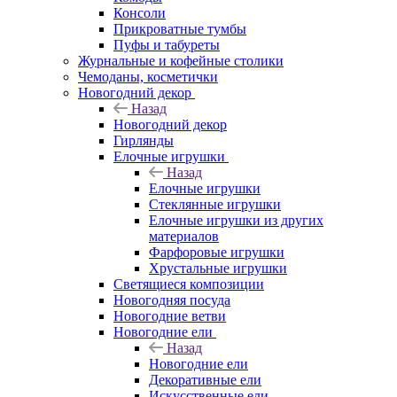
Консоли
Прикроватные тумбы
Пуфы и табуреты
Журнальные и кофейные столики
Чемоданы, косметички
Новогодний декор
Назад
Новогодний декор
Гирлянды
Елочные игрушки
Назад
Елочные игрушки
Стеклянные игрушки
Елочные игрушки из других
материалов
Фарфоровые игрушки
Хрустальные игрушки
Светящиеся композиции
Новогодняя посуда
Новогодние ветви
Новогодние ели
Назад
Новогодние ели
Декоративные ели
Искусственные ели