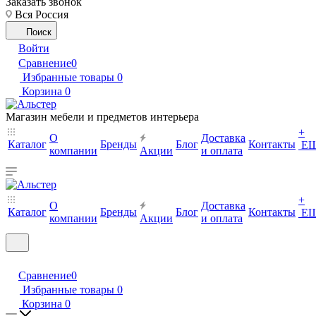
Заказать звонок
Вся Россия
Поиск
Войти
Сравнение
0
Избранные товары
0
Корзина
0
Магазин мебели и предметов интерьера
+
О
Доставка
Каталог
Бренды
Блог
Контакты
Е
компании
Акции
и оплата
+
О
Доставка
Каталог
Бренды
Блог
Контакты
Е
компании
Акции
и оплата
Сравнение
0
Избранные товары
0
Корзина
0