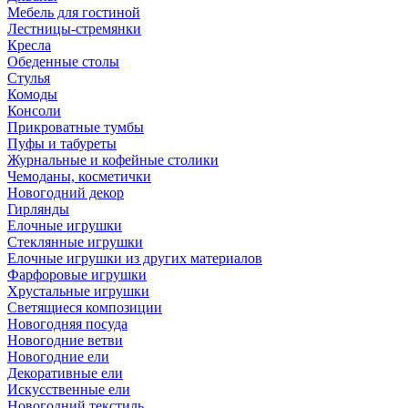
Мебель для гостиной
Лестницы-стремянки
Кресла
Обеденные столы
Стулья
Комоды
Консоли
Прикроватные тумбы
Пуфы и табуреты
Журнальные и кофейные столики
Чемоданы, косметички
Новогодний декор
Гирлянды
Елочные игрушки
Стеклянные игрушки
Елочные игрушки из других материалов
Фарфоровые игрушки
Хрустальные игрушки
Светящиеся композиции
Новогодняя посуда
Новогодние ветви
Новогодние ели
Декоративные ели
Искусственные ели
Новогодний текстиль