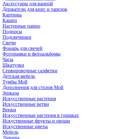
Аксессуары для ванной
Держатели для книг и тарелок
Картины
Кашпо
Настенные панно
Подносы
Подсвечники
Свечи
Фонарь для свечей
Фоторамки и фотоальбомы
Часы
Шкатулки
Сервировочные салфетки
Детская мебель
Тумбы Moll
Дополнения для столов Moll
Зеркала
Искусственные растения
Искусственные ветви
Венки
Искусственные растения в горшках
Искуственные фрукты и овощи
Искуственные цветы
Мебель
Диваны