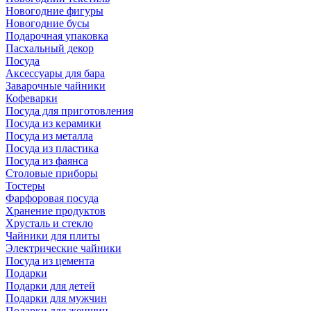
Новогодние фигуры
Новогодние бусы
Подарочная упаковка
Пасхальный декор
Посуда
Аксессуары для бара
Заварочные чайники
Кофеварки
Посуда для приготовления
Посуда из керамики
Посуда из металла
Посуда из пластика
Посуда из фаянса
Столовые приборы
Тостеры
Фарфоровая посуда
Хранение продуктов
Хрусталь и стекло
Чайники для плиты
Электрические чайники
Посуда из цемента
Подарки
Подарки для детей
Подарки для мужчин
Подарки для женщин