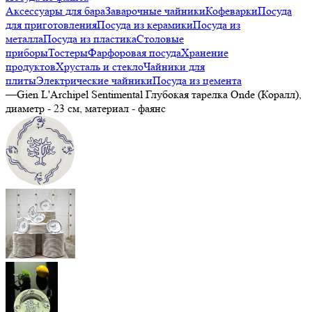
Аксессуары для бара
Заварочные чайники
Кофеварки
Посуда
для приготовления
Посуда из керамики
Посуда из
металла
Посуда из пластика
Столовые
приборы
Тостеры
Фарфоровая посуда
Хранение
продуктов
Хрусталь и стекло
Чайники для
плиты
Электрические чайники
Посуда из цемента
—
Gien L'Archipel Sentimental Глубокая тарелка Onde (Коралл),
диаметр - 23 см, материал - фаянс