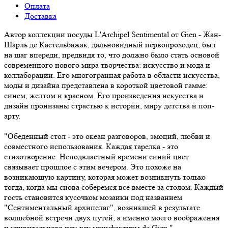
Оплата
Доставка
Автор коллекции посуды L'Archipel Sentimental от Gien - Жан-
Шарль де Кастельбажак, дальновидный первопроходец, был
на шаг впереди, предвидя то, что должно было стать основой
современного нового мира творчества: искусство и мода и
коллаборации. Его многогранная работа в области искусства,
моды и дизайна представлена в короткой цветовой гамме:
синем, желтом и красном. Его произведения искусства и
дизайн пронизаны страстью к истории, миру детства и поп-
арту.
"Обеденный стол - это океан разговоров, эмоций, любви и
совместного использования. Каждая тарелка - это
стихотворение. Неподвластный времени синий цвет
связывает прошлое с этим вечером. Это похоже на
возникающую картину, которая может возникнуть только
тогда, когда мы снова соберемся все вместе за столом. Каждый
гость становится кусочком мозаики под названием
"Сентиментальный архипелаг", возникшей в результате
волшебной встречи двух путей, а именно моего воображения
и удивительного ноу-хау мануфактуры de Gien."