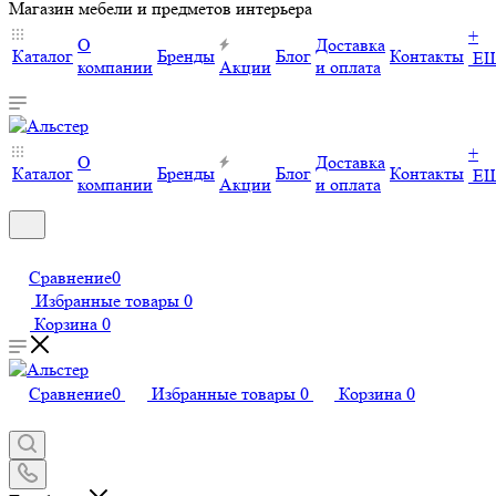
Магазин мебели и предметов интерьера
+
О
Доставка
Каталог
Бренды
Блог
Контакты
Е
компании
Акции
и оплата
+
О
Доставка
Каталог
Бренды
Блог
Контакты
Е
компании
Акции
и оплата
Сравнение
0
Избранные товары
0
Корзина
0
Сравнение
0
Избранные товары
0
Корзина
0