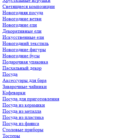
Хрустальные игрушки
Светящиеся композиции
Новогодняя посуда
Новогодние ветви
Новогодние ели
Декоративные ели
Искусственные ели
Новогодний текстиль
Новогодние фигуры
Новогодние бусы
Подарочная упаковка
Пасхальный декор
Посуда
Аксессуары для бара
Заварочные чайники
Кофеварки
Посуда для приготовления
Посуда из керамики
Посуда из металла
Посуда из пластика
Посуда из фаянса
Столовые приборы
Тостеры