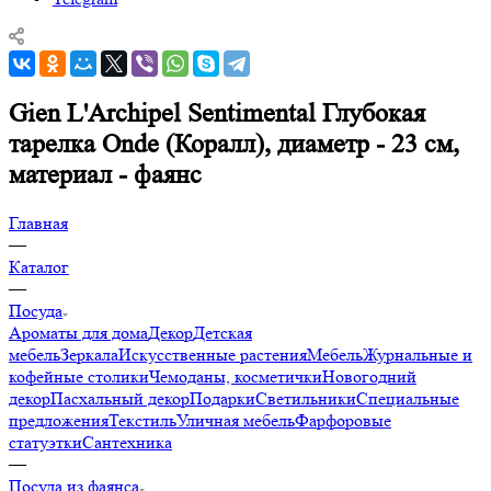
Gien L'Archipel Sentimental Глубокая
тарелка Onde (Коралл), диаметр - 23 см,
материал - фаянс
Главная
—
Каталог
—
Посуда
Ароматы для дома
Декор
Детская
мебель
Зеркала
Искусственные растения
Мебель
Журнальные и
кофейные столики
Чемоданы, косметички
Новогодний
декор
Пасхальный декор
Подарки
Светильники
Специальные
предложения
Текстиль
Уличная мебель
Фарфоровые
статуэтки
Сантехника
—
Посуда из фаянса