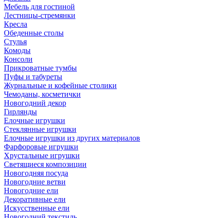
Мебель для гостиной
Лестницы-стремянки
Кресла
Обеденные столы
Стулья
Комоды
Консоли
Прикроватные тумбы
Пуфы и табуреты
Журнальные и кофейные столики
Чемоданы, косметички
Новогодний декор
Гирлянды
Елочные игрушки
Стеклянные игрушки
Елочные игрушки из других материалов
Фарфоровые игрушки
Хрустальные игрушки
Светящиеся композиции
Новогодняя посуда
Новогодние ветви
Новогодние ели
Декоративные ели
Искусственные ели
Новогодний текстиль