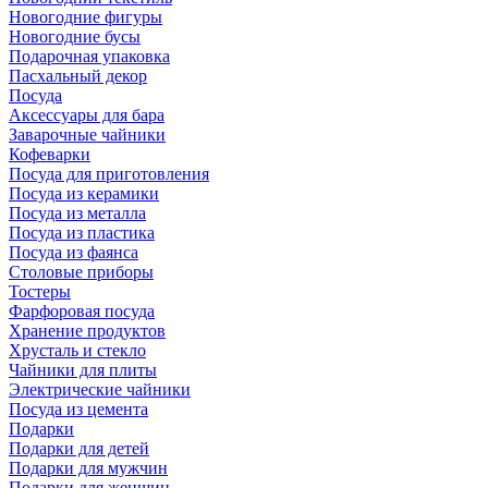
Новогодние фигуры
Новогодние бусы
Подарочная упаковка
Пасхальный декор
Посуда
Аксессуары для бара
Заварочные чайники
Кофеварки
Посуда для приготовления
Посуда из керамики
Посуда из металла
Посуда из пластика
Посуда из фаянса
Столовые приборы
Тостеры
Фарфоровая посуда
Хранение продуктов
Хрусталь и стекло
Чайники для плиты
Электрические чайники
Посуда из цемента
Подарки
Подарки для детей
Подарки для мужчин
Подарки для женщин