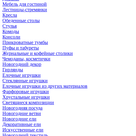
Мебель для гостиной
Лестницы-стремянки
Кресла
Обеденные столы
Стулья
Комоды
Консоли
Прикроватные тумбы
Пуфы и табуреты
Журнальные и кофейные столики
Чемоданы, косметички
Новогодний декор
Гирлянды
Елочные игрушки
Стеклянные игрушки
Елочные игрушки из других материалов
Фарфоровые игрушки
Хрустальные игрушки
Светящиеся композиции
Новогодняя посуда
Новогодние ветви
Новогодние ели
Декоративные ели
Искусственные ели
Новогодний текстиль