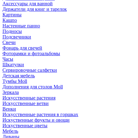
Аксессуары для ванной
Держатели для книг и тарелок
Картины
Кашпо
Настенные панно
Подносы
Подсвечники
Свечи
Фонарь для свечей
Фоторамки и фотоальбомы
Часы
Шкатулки
Сервировочные салфетки
Детская мебель
Тумбы Moll
Дополнения для столов Moll
Зеркала
Искусственные растения
Искусственные ветви
Венки
Искусственные растения в горшках
Искуственные фрукты и овощи
Искуственные цветы
Мебель
Диваны