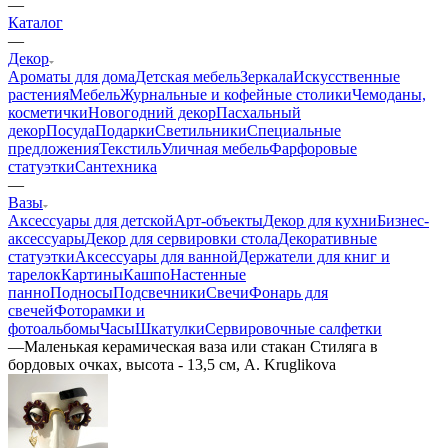
—
Каталог
—
Декор
Ароматы для дома
Детская мебель
Зеркала
Искусственные
растения
Мебель
Журнальные и кофейные столики
Чемоданы,
косметички
Новогодний декор
Пасхальный
декор
Посуда
Подарки
Светильники
Специальные
предложения
Текстиль
Уличная мебель
Фарфоровые
статуэтки
Сантехника
—
Вазы
Аксессуары для детской
Арт-объекты
Декор для кухни
Бизнес-
аксессуары
Декор для сервировки стола
Декоративные
статуэтки
Аксессуары для ванной
Держатели для книг и
тарелок
Картины
Кашпо
Настенные
панно
Подносы
Подсвечники
Свечи
Фонарь для
свечей
Фоторамки и
фотоальбомы
Часы
Шкатулки
Сервировочные салфетки
—
Маленькая керамическая ваза или стакан Стиляга в
бордовых очках, высота - 13,5 см, A. Kruglikova