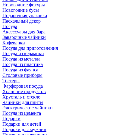
Новогодние фигуры
Новогодние бусы
Подарочная упаковка
Пасхальный декор
Посуда
Аксессуары для бара
Заварочные чайники
Кофеварки
Посуда для приготовления
Посуда из керамики
Посуда из металла
Посуда из пластика
Посуда из фаянса
Столовые приборы
Тостеры
Фарфоровая посуда
Хранение продуктов
Хрусталь и стекло
Чайники для плиты
Электрические чайники
Посуда из цемента
Подарки
Подарки для детей
Подарки для мужчин
Подарки для женщин