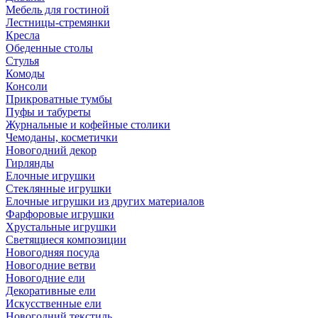
Мебель для гостиной
Лестницы-стремянки
Кресла
Обеденные столы
Стулья
Комоды
Консоли
Прикроватные тумбы
Пуфы и табуреты
Журнальные и кофейные столики
Чемоданы, косметички
Новогодний декор
Гирлянды
Елочные игрушки
Стеклянные игрушки
Елочные игрушки из других материалов
Фарфоровые игрушки
Хрустальные игрушки
Светящиеся композиции
Новогодняя посуда
Новогодние ветви
Новогодние ели
Декоративные ели
Искусственные ели
Новогодний текстиль