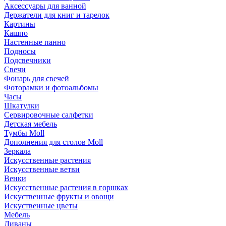
Аксессуары для ванной
Держатели для книг и тарелок
Картины
Кашпо
Настенные панно
Подносы
Подсвечники
Свечи
Фонарь для свечей
Фоторамки и фотоальбомы
Часы
Шкатулки
Сервировочные салфетки
Детская мебель
Тумбы Moll
Дополнения для столов Moll
Зеркала
Искусственные растения
Искусственные ветви
Венки
Искусственные растения в горшках
Искуственные фрукты и овощи
Искуственные цветы
Мебель
Диваны