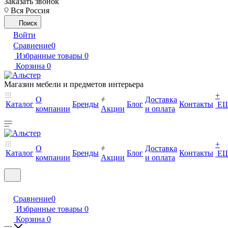
Заказать звонок
Вся Россия
Поиск
Войти
Сравнение
0
Избранные товары
0
Корзина
0
Магазин мебели и предметов интерьера
+
О
Доставка
Каталог
Бренды
Блог
Контакты
Е
компании
Акции
и оплата
+
О
Доставка
Каталог
Бренды
Блог
Контакты
Е
компании
Акции
и оплата
Сравнение
0
Избранные товары
0
Корзина
0