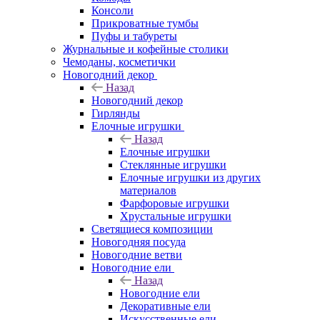
Консоли
Прикроватные тумбы
Пуфы и табуреты
Журнальные и кофейные столики
Чемоданы, косметички
Новогодний декор
Назад
Новогодний декор
Гирлянды
Елочные игрушки
Назад
Елочные игрушки
Стеклянные игрушки
Елочные игрушки из других
материалов
Фарфоровые игрушки
Хрустальные игрушки
Светящиеся композиции
Новогодняя посуда
Новогодние ветви
Новогодние ели
Назад
Новогодние ели
Декоративные ели
Искусственные ели