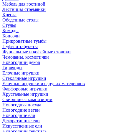
Мебель для гостиной
Лестницы-стремянки
Кресла
Обеденные столы
Стулья
Комоды
Консоли
Прикроватные тумбы
Пуфы и табуреты
Журнальные и кофейные столики
Чемоданы, косметички
Новогодний декор
Гирлянды
Елочные игрушки
Стеклянные игрушки
Елочные игрушки из других материалов
Фарфоровые игрушки
Хрустальные игрушки
Светящиеся композиции
Новогодняя посуда
Новогодние ветви
Новогодние ели
Декоративные ели
Искусственные ели
Новогодний текстиль