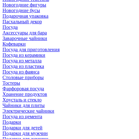
Новогодние фигуры
Новогодние бусы
Подарочная упаковка
Пасхальный декор
Посуда
Аксессуары для бара
Заварочные чайники
Кофеварки
Посуда для приготовления
Посуда из керамики
Посуда из металла
Посуда из пластика
Посуда из фаянса
Столовые приборы
Тостеры
Фарфоровая посуда
Хранение продуктов
Хрусталь и стекло
Чайники для плиты
Электрические чайники
Посуда из цемента
Подарки
Подарки для детей
Подарки для мужчин
Подарки для женщин