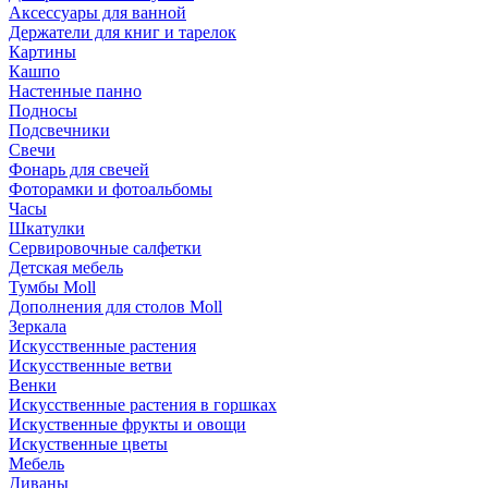
Аксессуары для ванной
Держатели для книг и тарелок
Картины
Кашпо
Настенные панно
Подносы
Подсвечники
Свечи
Фонарь для свечей
Фоторамки и фотоальбомы
Часы
Шкатулки
Сервировочные салфетки
Детская мебель
Тумбы Moll
Дополнения для столов Moll
Зеркала
Искусственные растения
Искусственные ветви
Венки
Искусственные растения в горшках
Искуственные фрукты и овощи
Искуственные цветы
Мебель
Диваны