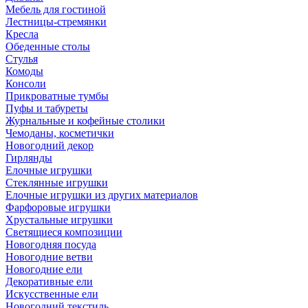
Мебель для гостиной
Лестницы-стремянки
Кресла
Обеденные столы
Стулья
Комоды
Консоли
Прикроватные тумбы
Пуфы и табуреты
Журнальные и кофейные столики
Чемоданы, косметички
Новогодний декор
Гирлянды
Елочные игрушки
Стеклянные игрушки
Елочные игрушки из других материалов
Фарфоровые игрушки
Хрустальные игрушки
Светящиеся композиции
Новогодняя посуда
Новогодние ветви
Новогодние ели
Декоративные ели
Искусственные ели
Новогодний текстиль