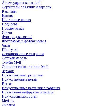
Аксессуары для ванной
Держатели для книг и тарелок
Картины
Кашпо
Настенные панно
Подносы
Подсвечники
Свечи
Фонарь для свечей
Фоторамки и фотоальбомы
Часы
Шкатулки
Сервировочные салфетки
Детская мебель
Тумбы Moll
Дополнения для столов Moll
Зеркала
Искусственные растения
Искусственные ветви
Венки
Искусственные растения в горшках
Искуственные фрукты и овощи
Искуственные цветы
Мебель
Диваны