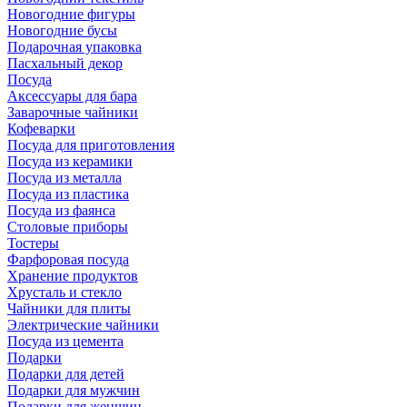
Новогодние фигуры
Новогодние бусы
Подарочная упаковка
Пасхальный декор
Посуда
Аксессуары для бара
Заварочные чайники
Кофеварки
Посуда для приготовления
Посуда из керамики
Посуда из металла
Посуда из пластика
Посуда из фаянса
Столовые приборы
Тостеры
Фарфоровая посуда
Хранение продуктов
Хрусталь и стекло
Чайники для плиты
Электрические чайники
Посуда из цемента
Подарки
Подарки для детей
Подарки для мужчин
Подарки для женщин