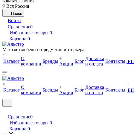
Заказать звонок
Вся Россия
Поиск
Войти
Сравнение
0
Избранные товары
0
Корзина
0
Магазин мебели и предметов интерьера
+
О
Доставка
Каталог
Бренды
Блог
Контакты
Е
компании
Акции
и оплата
+
О
Доставка
Каталог
Бренды
Блог
Контакты
Е
компании
Акции
и оплата
Сравнение
0
Избранные товары
0
Корзина
0