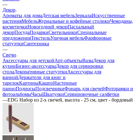
—
Декор
Ароматы для дома
Детская мебель
Зеркала
Искусственные
растения
Мебель
Журнальные и кофейные столики
Чемоданы,
косметички
Новогодний декор
Пасхальный
декор
Посуда
Подарки
Светильники
Специальные
предложения
Текстиль
Уличная мебель
Фарфоровые
статуэтки
Сантехника
—
Свечи
Аксессуары для детской
Арт-объекты
Вазы
Декор для
кухни
Бизнес-аксессуары
Декор для сервировки
стола
Декоративные статуэтки
Аксессуары для
ванной
Держатели для книг и
тарелок
Картины
Кашпо
Настенные
панно
Подносы
Подсвечники
Фонарь для свечей
Фоторамки и
фотоальбомы
Часы
Шкатулки
Сервировочные салфетки
—
EDG Набор из 2-х свечей, высота - 25 см, цвет - бордовый