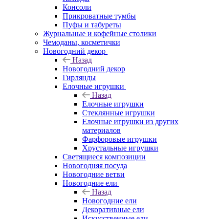
Консоли
Прикроватные тумбы
Пуфы и табуреты
Журнальные и кофейные столики
Чемоданы, косметички
Новогодний декор
Назад
Новогодний декор
Гирлянды
Елочные игрушки
Назад
Елочные игрушки
Стеклянные игрушки
Елочные игрушки из других
материалов
Фарфоровые игрушки
Хрустальные игрушки
Светящиеся композиции
Новогодняя посуда
Новогодние ветви
Новогодние ели
Назад
Новогодние ели
Декоративные ели
Искусственные ели