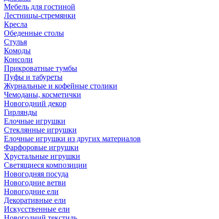
Мебель для гостиной
Лестницы-стремянки
Кресла
Обеденные столы
Стулья
Комоды
Консоли
Прикроватные тумбы
Пуфы и табуреты
Журнальные и кофейные столики
Чемоданы, косметички
Новогодний декор
Гирлянды
Елочные игрушки
Стеклянные игрушки
Елочные игрушки из других материалов
Фарфоровые игрушки
Хрустальные игрушки
Светящиеся композиции
Новогодняя посуда
Новогодние ветви
Новогодние ели
Декоративные ели
Искусственные ели
Новогодний текстиль