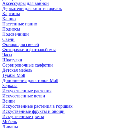
Аксессуары для ванной
Держатели для книг и тарелок
Картины
Кашпо
Настенные панно
Подносы
Подсвечники
Свечи
Фонарь для свечей
Фоторамки и фотоальбомы
Часы
Шкатулки
Сервировочные салфетки
Детская мебель
Тумбы Moll
Дополнения для столов Moll
Зеркала
Искусственные растения
Искусственные ветви
Венки
Искусственные растения в горшках
Искуственные фрукты и овощи
Искуственные цветы
Мебель
Диваны