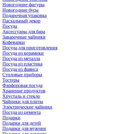
Новогодние фигуры
Новогодние бусы
Подарочная упаковка
Пасхальный декор
Посуда
Аксессуары для бара
Заварочные чайники
Кофеварки
Посуда для приготовления
Посуда из керамики
Посуда из металла
Посуда из пластика
Посуда из фаянса
Столовые приборы
Тостеры
Фарфоровая посуда
Хранение продуктов
Хрусталь и стекло
Чайники для плиты
Электрические чайники
Посуда из цемента
Подарки
Подарки для детей
Подарки для мужчин
Подарки для женщин