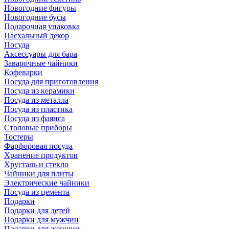
Новогодние фигуры
Новогодние бусы
Подарочная упаковка
Пасхальный декор
Посуда
Аксессуары для бара
Заварочные чайники
Кофеварки
Посуда для приготовления
Посуда из керамики
Посуда из металла
Посуда из пластика
Посуда из фаянса
Столовые приборы
Тостеры
Фарфоровая посуда
Хранение продуктов
Хрусталь и стекло
Чайники для плиты
Электрические чайники
Посуда из цемента
Подарки
Подарки для детей
Подарки для мужчин
Подарки для женщин