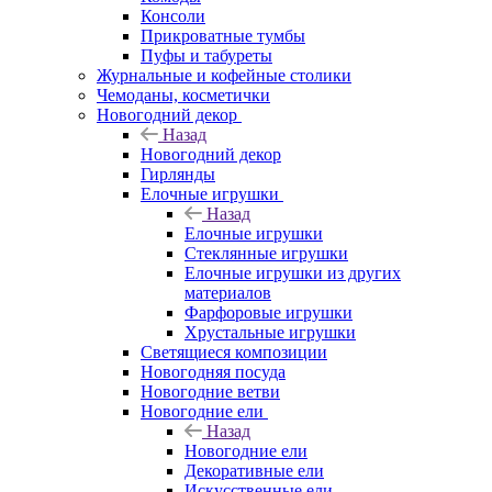
Консоли
Прикроватные тумбы
Пуфы и табуреты
Журнальные и кофейные столики
Чемоданы, косметички
Новогодний декор
Назад
Новогодний декор
Гирлянды
Елочные игрушки
Назад
Елочные игрушки
Стеклянные игрушки
Елочные игрушки из других
материалов
Фарфоровые игрушки
Хрустальные игрушки
Светящиеся композиции
Новогодняя посуда
Новогодние ветви
Новогодние ели
Назад
Новогодние ели
Декоративные ели
Искусственные ели