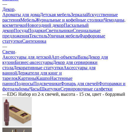
—
Декор
Ароматы для дома
Детская мебель
Зеркала
Искусственные
растения
Мебель
Журнальные и кофейные столики
Чемоданы,
косметички
Новогодний декор
Пасхальный
декор
Посуда
Подарки
Светильники
Специальные
предложения
Текстиль
Уличная мебель
Фарфоровые
статуэтки
Сантехника
—
Свечи
Аксессуары для детской
Арт-объекты
Вазы
Декор для
кухни
Бизнес-аксессуары
Декор для сервировки
стола
Декоративные статуэтки
Аксессуары для
ванной
Держатели для книг и
тарелок
Картины
Кашпо
Настенные
панно
Подносы
Подсвечники
Фонарь для свечей
Фоторамки и
фотоальбомы
Часы
Шкатулки
Сервировочные салфетки
—
EDG Набор из 2-х свечей, высота - 15 см, цвет - бордовый