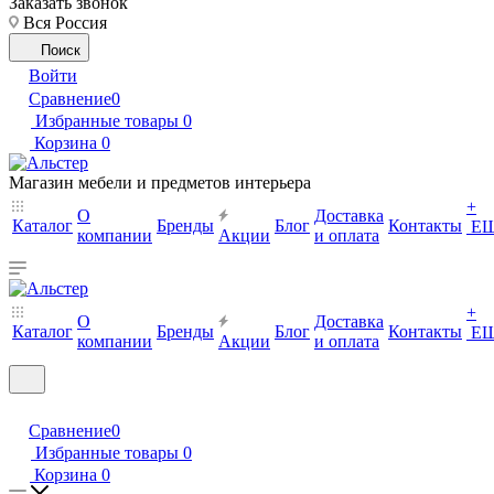
Заказать звонок
Вся Россия
Поиск
Войти
Сравнение
0
Избранные товары
0
Корзина
0
Магазин мебели и предметов интерьера
+
О
Доставка
Каталог
Бренды
Блог
Контакты
Е
компании
Акции
и оплата
+
О
Доставка
Каталог
Бренды
Блог
Контакты
Е
компании
Акции
и оплата
Сравнение
0
Избранные товары
0
Корзина
0