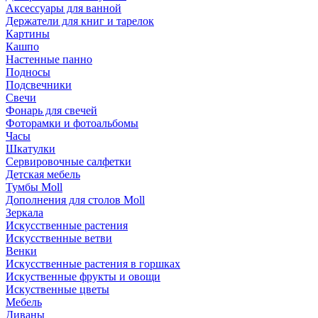
Аксессуары для ванной
Держатели для книг и тарелок
Картины
Кашпо
Настенные панно
Подносы
Подсвечники
Свечи
Фонарь для свечей
Фоторамки и фотоальбомы
Часы
Шкатулки
Сервировочные салфетки
Детская мебель
Тумбы Moll
Дополнения для столов Moll
Зеркала
Искусственные растения
Искусственные ветви
Венки
Искусственные растения в горшках
Искуственные фрукты и овощи
Искуственные цветы
Мебель
Диваны