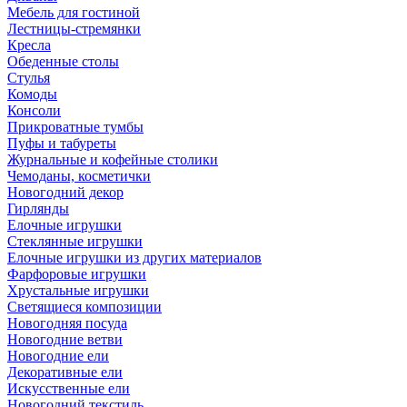
Мебель для гостиной
Лестницы-стремянки
Кресла
Обеденные столы
Стулья
Комоды
Консоли
Прикроватные тумбы
Пуфы и табуреты
Журнальные и кофейные столики
Чемоданы, косметички
Новогодний декор
Гирлянды
Елочные игрушки
Стеклянные игрушки
Елочные игрушки из других материалов
Фарфоровые игрушки
Хрустальные игрушки
Светящиеся композиции
Новогодняя посуда
Новогодние ветви
Новогодние ели
Декоративные ели
Искусственные ели
Новогодний текстиль