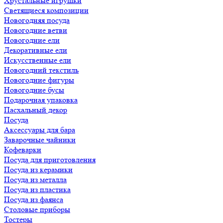
Хрустальные игрушки
Светящиеся композиции
Новогодняя посуда
Новогодние ветви
Новогодние ели
Декоративные ели
Искусственные ели
Новогодний текстиль
Новогодние фигуры
Новогодние бусы
Подарочная упаковка
Пасхальный декор
Посуда
Аксессуары для бара
Заварочные чайники
Кофеварки
Посуда для приготовления
Посуда из керамики
Посуда из металла
Посуда из пластика
Посуда из фаянса
Столовые приборы
Тостеры