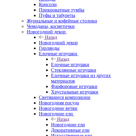
Консоли
Прикроватные тумбы
Пуфы и табуреты
Журнальные и кофейные столики
Чемоданы, косметички
Новогодний декор
Назад
Новогодний декор
Гирлянды
Елочные игрушки
Назад
Елочные игрушки
Стеклянные игрушки
Елочные игрушки из других
материалов
Фарфоровые игрушки
Хрустальные игрушки
Светящиеся композиции
Новогодняя посуда
Новогодние ветви
Новогодние ели
Назад
Новогодние ели
Декоративные ели
Искусственные ели