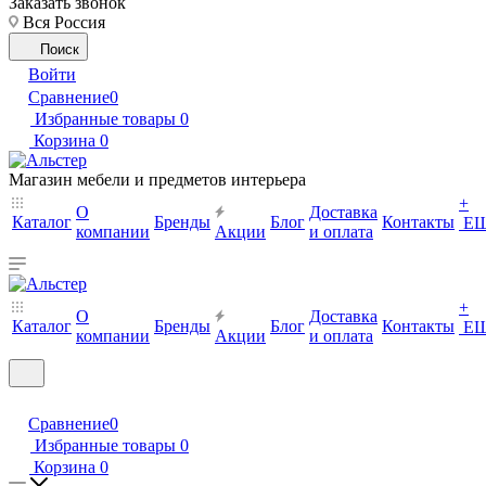
Заказать звонок
Вся Россия
Поиск
Войти
Сравнение
0
Избранные товары
0
Корзина
0
Магазин мебели и предметов интерьера
+
О
Доставка
Каталог
Бренды
Блог
Контакты
Е
компании
Акции
и оплата
+
О
Доставка
Каталог
Бренды
Блог
Контакты
Е
компании
Акции
и оплата
Сравнение
0
Избранные товары
0
Корзина
0