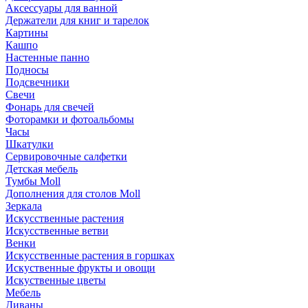
Аксессуары для ванной
Держатели для книг и тарелок
Картины
Кашпо
Настенные панно
Подносы
Подсвечники
Свечи
Фонарь для свечей
Фоторамки и фотоальбомы
Часы
Шкатулки
Сервировочные салфетки
Детская мебель
Тумбы Moll
Дополнения для столов Moll
Зеркала
Искусственные растения
Искусственные ветви
Венки
Искусственные растения в горшках
Искуственные фрукты и овощи
Искуственные цветы
Мебель
Диваны