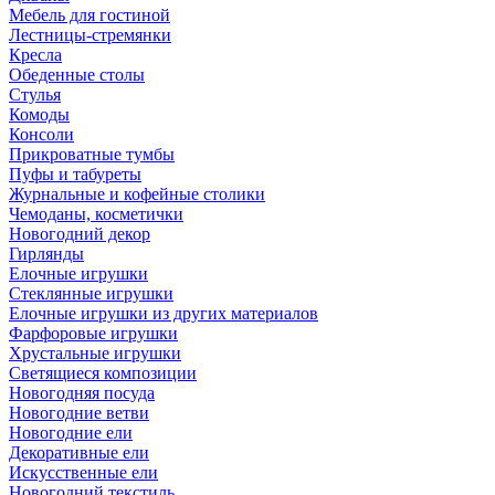
Мебель для гостиной
Лестницы-стремянки
Кресла
Обеденные столы
Стулья
Комоды
Консоли
Прикроватные тумбы
Пуфы и табуреты
Журнальные и кофейные столики
Чемоданы, косметички
Новогодний декор
Гирлянды
Елочные игрушки
Стеклянные игрушки
Елочные игрушки из других материалов
Фарфоровые игрушки
Хрустальные игрушки
Светящиеся композиции
Новогодняя посуда
Новогодние ветви
Новогодние ели
Декоративные ели
Искусственные ели
Новогодний текстиль