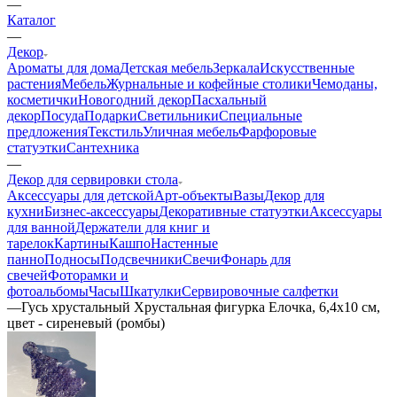
—
Каталог
—
Декор
Ароматы для дома
Детская мебель
Зеркала
Искусственные
растения
Мебель
Журнальные и кофейные столики
Чемоданы,
косметички
Новогодний декор
Пасхальный
декор
Посуда
Подарки
Светильники
Специальные
предложения
Текстиль
Уличная мебель
Фарфоровые
статуэтки
Сантехника
—
Декор для сервировки стола
Аксессуары для детской
Арт-объекты
Вазы
Декор для
кухни
Бизнес-аксессуары
Декоративные статуэтки
Аксессуары
для ванной
Держатели для книг и
тарелок
Картины
Кашпо
Настенные
панно
Подносы
Подсвечники
Свечи
Фонарь для
свечей
Фоторамки и
фотоальбомы
Часы
Шкатулки
Сервировочные салфетки
—
Гусь хрустальный Хрустальная фигурка Елочка, 6,4х10 см,
цвет - сиреневый (ромбы)