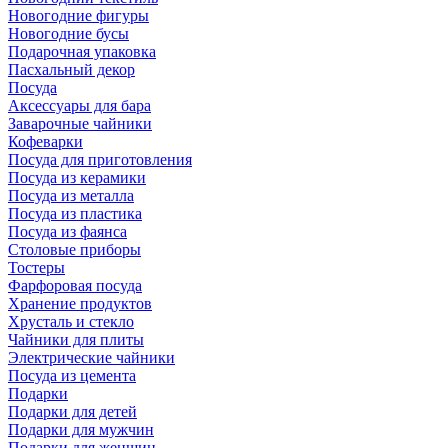
Новогодние фигуры
Новогодние бусы
Подарочная упаковка
Пасхальный декор
Посуда
Аксессуары для бара
Заварочные чайники
Кофеварки
Посуда для приготовления
Посуда из керамики
Посуда из металла
Посуда из пластика
Посуда из фаянса
Столовые приборы
Тостеры
Фарфоровая посуда
Хранение продуктов
Хрусталь и стекло
Чайники для плиты
Электрические чайники
Посуда из цемента
Подарки
Подарки для детей
Подарки для мужчин
Подарки для женщин