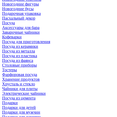
Новогодние фигуры
Новогодние бусы
Подарочная упаковка
Пасхальный декор
Посуда
Аксессуары для бара
Заварочные чайники
Кофеварки
Посуда для приготовления
Посуда из керамики
Посуда из металла
Посуда из пластика
Посуда из фаянса
Столовые приборы
Тостеры
Фарфоровая посуда
Хранение продуктов
Хрусталь и стекло
Чайники для плиты
Электрические чайники
Посуда из цемента
Подарки
Подарки для детей
Подарки для мужчин
Подарки для женщин