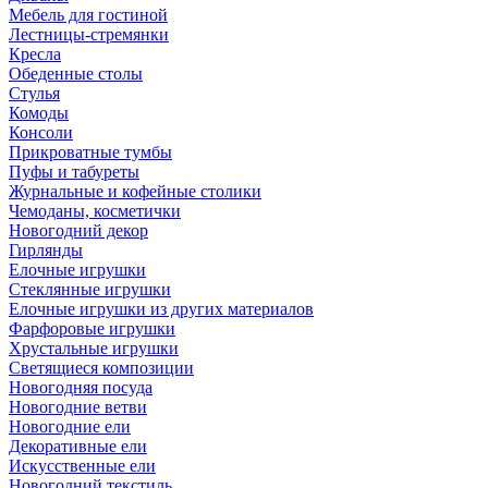
Мебель для гостиной
Лестницы-стремянки
Кресла
Обеденные столы
Стулья
Комоды
Консоли
Прикроватные тумбы
Пуфы и табуреты
Журнальные и кофейные столики
Чемоданы, косметички
Новогодний декор
Гирлянды
Елочные игрушки
Стеклянные игрушки
Елочные игрушки из других материалов
Фарфоровые игрушки
Хрустальные игрушки
Светящиеся композиции
Новогодняя посуда
Новогодние ветви
Новогодние ели
Декоративные ели
Искусственные ели
Новогодний текстиль