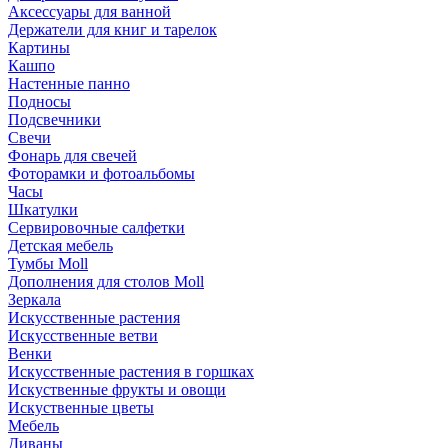
Аксессуары для ванной
Держатели для книг и тарелок
Картины
Кашпо
Настенные панно
Подносы
Подсвечники
Свечи
Фонарь для свечей
Фоторамки и фотоальбомы
Часы
Шкатулки
Сервировочные салфетки
Детская мебель
Тумбы Moll
Дополнения для столов Moll
Зеркала
Искусственные растения
Искусственные ветви
Венки
Искусственные растения в горшках
Искуственные фрукты и овощи
Искуственные цветы
Мебель
Диваны