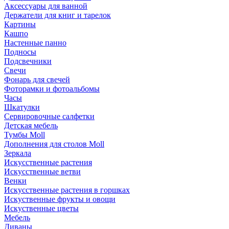
Аксессуары для ванной
Держатели для книг и тарелок
Картины
Кашпо
Настенные панно
Подносы
Подсвечники
Свечи
Фонарь для свечей
Фоторамки и фотоальбомы
Часы
Шкатулки
Сервировочные салфетки
Детская мебель
Тумбы Moll
Дополнения для столов Moll
Зеркала
Искусственные растения
Искусственные ветви
Венки
Искусственные растения в горшках
Искуственные фрукты и овощи
Искуственные цветы
Мебель
Диваны