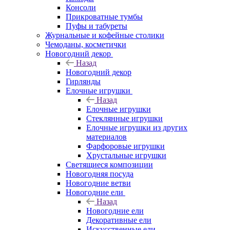
Консоли
Прикроватные тумбы
Пуфы и табуреты
Журнальные и кофейные столики
Чемоданы, косметички
Новогодний декор
Назад
Новогодний декор
Гирлянды
Елочные игрушки
Назад
Елочные игрушки
Стеклянные игрушки
Елочные игрушки из других
материалов
Фарфоровые игрушки
Хрустальные игрушки
Светящиеся композиции
Новогодняя посуда
Новогодние ветви
Новогодние ели
Назад
Новогодние ели
Декоративные ели
Искусственные ели