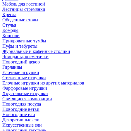
Мебель для гостиной
Лестницы-стремянки
Кресла
Обеденные столы
Стулья
Комоды
Консоли
Прикроватные тумбы
Пуфы и табуреты
Журнальные и кофейные столики
Чемоданы, косметички
Новогодний декор
Гирлянды
Елочные игрушки
Стеклянные игрушки
Елочные игрушки из других материалов
Фарфоровые игрушки
Хрустальные игрушки
Светящиеся композиции
Новогодняя посуда
Новогодние ветви
Новогодние ели
Декоративные ели
Искусственные ели
Новогодний текстиль