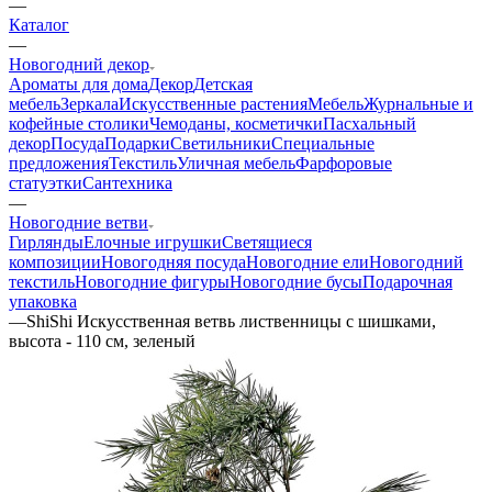
—
Каталог
—
Новогодний декор
Ароматы для дома
Декор
Детская
мебель
Зеркала
Искусственные растения
Мебель
Журнальные и
кофейные столики
Чемоданы, косметички
Пасхальный
декор
Посуда
Подарки
Светильники
Специальные
предложения
Текстиль
Уличная мебель
Фарфоровые
статуэтки
Сантехника
—
Новогодние ветви
Гирлянды
Елочные игрушки
Светящиеся
композиции
Новогодняя посуда
Новогодние ели
Новогодний
текстиль
Новогодние фигуры
Новогодние бусы
Подарочная
упаковка
—
ShiShi Искусственная ветвь лиственницы с шишками,
высота - 110 см, зеленый