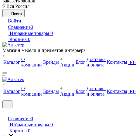
Заказать звонок
Вся Россия
Поиск
Войти
Сравнение
0
Избранные товары
0
Корзина
0
Магазин мебели и предметов интерьера
+
О
Доставка
Каталог
Бренды
Блог
Контакты
Е
компании
Акции
и оплата
+
О
Доставка
Каталог
Бренды
Блог
Контакты
Е
компании
Акции
и оплата
Сравнение
0
Избранные товары
0
Корзина
0