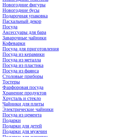
Новогодние фигуры
Новогодние бусы
Подарочная упаковка
Пасхальный декор
Посуда
Аксессуары для бара
Заварочные чайники
Кофеварки
Посуда для приготовления
Посуда из керамики
Посуда из металла
Посуда из пластика
Посуда из фаянса
Столовые приборы
Тостеры
Фарфоровая посуда
Хранение продуктов
Хрусталь и стекло
Чайники для плиты
Электрические чайники
Посуда из цемента
Подарки
Подарки для детей
Подарки для мужчин
Подарки для женщин