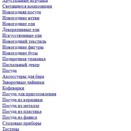
Хрустальные игрушки
Светящиеся композиции
Новогодняя посуда
Новогодние ветви
Новогодние ели
Декоративные ели
Искусственные ели
Новогодний текстиль
Новогодние фигуры
Новогодние бусы
Подарочная упаковка
Пасхальный декор
Посуда
Аксессуары для бара
Заварочные чайники
Кофеварки
Посуда для приготовления
Посуда из керамики
Посуда из металла
Посуда из пластика
Посуда из фаянса
Столовые приборы
Тостеры