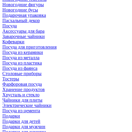
Новогодние фигуры
Новогодние бусы
Подарочная упаковка
Пасхальный декор
Посуда
Аксессуары для бара
Заварочные чайники
Кофеварки
Посуда для приготовления
Посуда из керамики
Посуда из металла
Посуда из пластика
Посуда из фаянса
Столовые приборы
Тостеры
Фарфоровая посуда
Хранение продуктов
Хрусталь и стекло
Чайники для плиты
Электрические чайники
Посуда из цемента
Подарки
Подарки для детей
Подарки для мужчин
Подарки для женщин