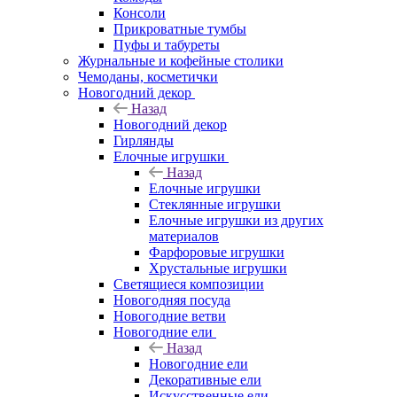
Консоли
Прикроватные тумбы
Пуфы и табуреты
Журнальные и кофейные столики
Чемоданы, косметички
Новогодний декор
Назад
Новогодний декор
Гирлянды
Елочные игрушки
Назад
Елочные игрушки
Стеклянные игрушки
Елочные игрушки из других
материалов
Фарфоровые игрушки
Хрустальные игрушки
Светящиеся композиции
Новогодняя посуда
Новогодние ветви
Новогодние ели
Назад
Новогодние ели
Декоративные ели
Искусственные ели