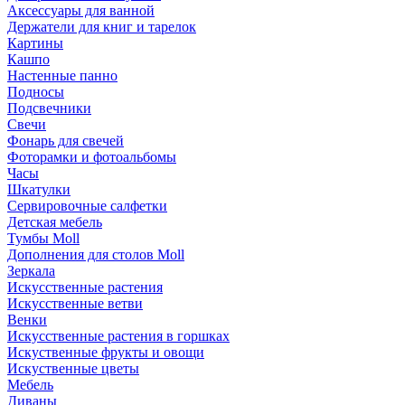
Аксессуары для ванной
Держатели для книг и тарелок
Картины
Кашпо
Настенные панно
Подносы
Подсвечники
Свечи
Фонарь для свечей
Фоторамки и фотоальбомы
Часы
Шкатулки
Сервировочные салфетки
Детская мебель
Тумбы Moll
Дополнения для столов Moll
Зеркала
Искусственные растения
Искусственные ветви
Венки
Искусственные растения в горшках
Искуственные фрукты и овощи
Искуственные цветы
Мебель
Диваны