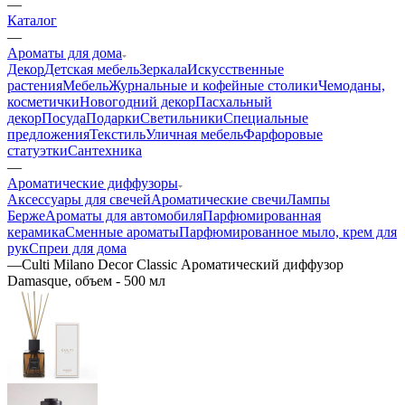
—
Каталог
—
Ароматы для дома
Декор
Детская мебель
Зеркала
Искусственные
растения
Мебель
Журнальные и кофейные столики
Чемоданы,
косметички
Новогодний декор
Пасхальный
декор
Посуда
Подарки
Светильники
Специальные
предложения
Текстиль
Уличная мебель
Фарфоровые
статуэтки
Сантехника
—
Ароматические диффузоры
Аксессуары для свечей
Ароматические свечи
Лампы
Берже
Ароматы для автомобиля
Парфюмированная
керамика
Сменные ароматы
Парфюмированное мыло, крем для
рук
Спреи для дома
—
Culti Milano Decor Classic Ароматический диффузор
Damasque, объем - 500 мл