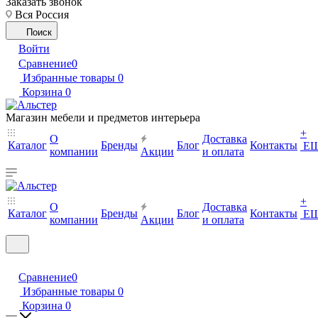
Заказать звонок
Вся Россия
Поиск
Войти
Сравнение
0
Избранные товары
0
Корзина
0
Магазин мебели и предметов интерьера
+
О
Доставка
Каталог
Бренды
Блог
Контакты
Е
компании
Акции
и оплата
+
О
Доставка
Каталог
Бренды
Блог
Контакты
Е
компании
Акции
и оплата
Сравнение
0
Избранные товары
0
Корзина
0