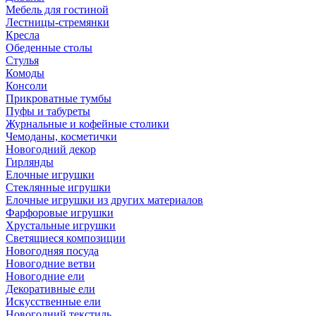
Мебель для гостиной
Лестницы-стремянки
Кресла
Обеденные столы
Стулья
Комоды
Консоли
Прикроватные тумбы
Пуфы и табуреты
Журнальные и кофейные столики
Чемоданы, косметички
Новогодний декор
Гирлянды
Елочные игрушки
Стеклянные игрушки
Елочные игрушки из других материалов
Фарфоровые игрушки
Хрустальные игрушки
Светящиеся композиции
Новогодняя посуда
Новогодние ветви
Новогодние ели
Декоративные ели
Искусственные ели
Новогодний текстиль