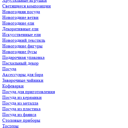
Хрустальные игрушки
Светящиеся композиции
Новогодняя посуда
Новогодние ветви
Новогодние ели
Декоративные ели
Искусственные ели
Новогодний текстиль
Новогодние фигуры
Новогодние бусы
Подарочная упаковка
Пасхальный декор
Посуда
Аксессуары для бара
Заварочные чайники
Кофеварки
Посуда для приготовления
Посуда из керамики
Посуда из металла
Посуда из пластика
Посуда из фаянса
Столовые приборы
Тостеры