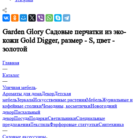
Garden Glory Садовые перчатки из эко-
кожи Gold Digger, размер - S, цвет -
золотой
Главная
—
Каталог
—
Уличная мебель
Ароматы для дома
Декор
Детская
мебель
Зеркала
Искусственные растения
Мебель
Журнальные и
кофейные столики
Чемоданы, косметички
Новогодний
декор
Пасхальный
декор
Посуда
Подарки
Светильники
Специальные
предложения
Текстиль
Фарфоровые статуэтки
Сантехника
—
Садовые аксессуары