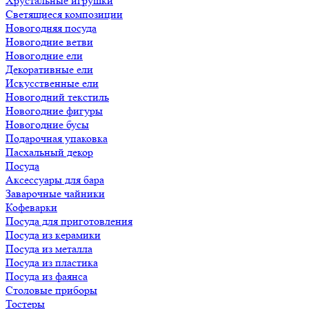
Хрустальные игрушки
Светящиеся композиции
Новогодняя посуда
Новогодние ветви
Новогодние ели
Декоративные ели
Искусственные ели
Новогодний текстиль
Новогодние фигуры
Новогодние бусы
Подарочная упаковка
Пасхальный декор
Посуда
Аксессуары для бара
Заварочные чайники
Кофеварки
Посуда для приготовления
Посуда из керамики
Посуда из металла
Посуда из пластика
Посуда из фаянса
Столовые приборы
Тостеры