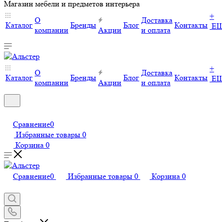
Магазин мебели и предметов интерьера
+
О
Доставка
Каталог
Бренды
Блог
Контакты
Е
компании
Акции
и оплата
+
О
Доставка
Каталог
Бренды
Блог
Контакты
Е
компании
Акции
и оплата
Сравнение
0
Избранные товары
0
Корзина
0
Сравнение
0
Избранные товары
0
Корзина
0