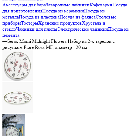
Аксессуары для бара
Заварочные чайники
Кофеварки
Посуда
для приготовления
Посуда из керамики
Посуда из
металла
Посуда из пластика
Посуда из фаянса
Столовые
приборы
Тостеры
Хранение продуктов
Хрусталь и
стекло
Чайники для плиты
Электрические чайники
Посуда из
цемента
—
Serax Marni Midnight Flowers Набор из 2-х тарелок с
рисунком Fiore Rosa MF, диаметр - 20 см