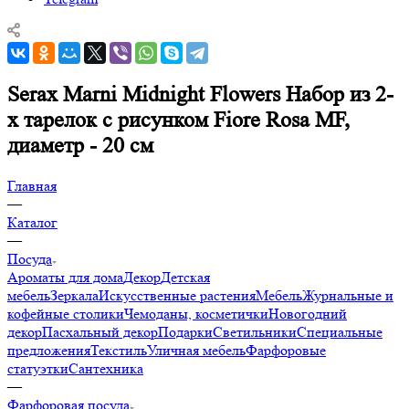
Serax Marni Midnight Flowers Набор из 2-
х тарелок с рисунком Fiore Rosa MF,
диаметр - 20 см
Главная
—
Каталог
—
Посуда
Ароматы для дома
Декор
Детская
мебель
Зеркала
Искусственные растения
Мебель
Журнальные и
кофейные столики
Чемоданы, косметички
Новогодний
декор
Пасхальный декор
Подарки
Светильники
Специальные
предложения
Текстиль
Уличная мебель
Фарфоровые
статуэтки
Сантехника
—
Фарфоровая посуда