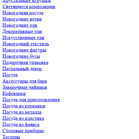
Хрустальные игрушки
Светящиеся композиции
Новогодняя посуда
Новогодние ветви
Новогодние ели
Декоративные ели
Искусственные ели
Новогодний текстиль
Новогодние фигуры
Новогодние бусы
Подарочная упаковка
Пасхальный декор
Посуда
Аксессуары для бара
Заварочные чайники
Кофеварки
Посуда для приготовления
Посуда из керамики
Посуда из металла
Посуда из пластика
Посуда из фаянса
Столовые приборы
Тостеры