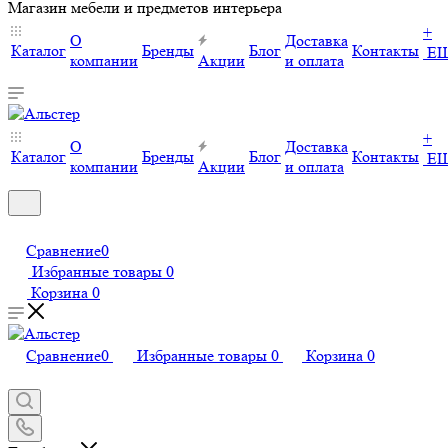
Магазин мебели и предметов интерьера
+
О
Доставка
Каталог
Бренды
Блог
Контакты
Е
компании
Акции
и оплата
+
О
Доставка
Каталог
Бренды
Блог
Контакты
Е
компании
Акции
и оплата
Сравнение
0
Избранные товары
0
Корзина
0
Сравнение
0
Избранные товары
0
Корзина
0