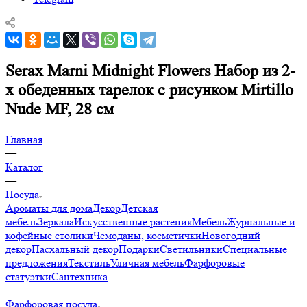
Serax Marni Midnight Flowers Набор из 2-
х обеденных тарелок с рисунком Mirtillo
Nude MF, 28 см
Главная
—
Каталог
—
Посуда
Ароматы для дома
Декор
Детская
мебель
Зеркала
Искусственные растения
Мебель
Журнальные и
кофейные столики
Чемоданы, косметички
Новогодний
декор
Пасхальный декор
Подарки
Светильники
Специальные
предложения
Текстиль
Уличная мебель
Фарфоровые
статуэтки
Сантехника
—
Фарфоровая посуда