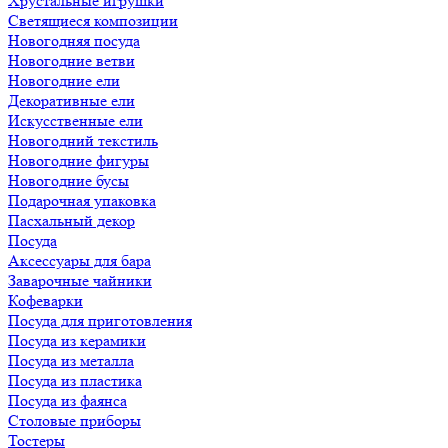
Хрустальные игрушки
Светящиеся композиции
Новогодняя посуда
Новогодние ветви
Новогодние ели
Декоративные ели
Искусственные ели
Новогодний текстиль
Новогодние фигуры
Новогодние бусы
Подарочная упаковка
Пасхальный декор
Посуда
Аксессуары для бара
Заварочные чайники
Кофеварки
Посуда для приготовления
Посуда из керамики
Посуда из металла
Посуда из пластика
Посуда из фаянса
Столовые приборы
Тостеры