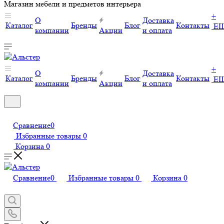
Магазин мебели и предметов интерьера
+
О
Доставка
Каталог
Бренды
Блог
Контакты
Е
компании
Акции
и оплата
+
О
Доставка
Каталог
Бренды
Блог
Контакты
Е
компании
Акции
и оплата
Сравнение
0
Избранные товары
0
Корзина
0
Сравнение
0
Избранные товары
0
Корзина
0