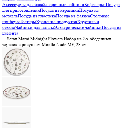
Аксессуары для бара
Заварочные чайники
Кофеварки
Посуда
для приготовления
Посуда из керамики
Посуда из
металла
Посуда из пластика
Посуда из фаянса
Столовые
приборы
Тостеры
Хранение продуктов
Хрусталь и
стекло
Чайники для плиты
Электрические чайники
Посуда из
цемента
—
Serax Marni Midnight Flowers Набор из 2-х обеденных
тарелок с рисунком Mirtillo Nude MF, 28 см