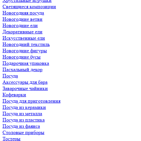
Хрустальные игрушки
Светящиеся композиции
Новогодняя посуда
Новогодние ветви
Новогодние ели
Декоративные ели
Искусственные ели
Новогодний текстиль
Новогодние фигуры
Новогодние бусы
Подарочная упаковка
Пасхальный декор
Посуда
Аксессуары для бара
Заварочные чайники
Кофеварки
Посуда для приготовления
Посуда из керамики
Посуда из металла
Посуда из пластика
Посуда из фаянса
Столовые приборы
Тостеры